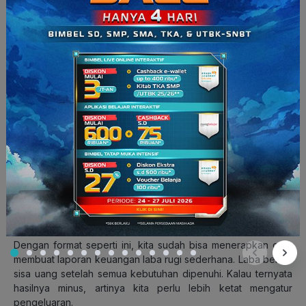
Pengeluaran Bulanan:
Makan
600.000
Transport
300.000
Internet dan pulsa
50.000
Keperluan pribadi dan
300.000
hiburan
20.000
Uang kas kelas bulanan
150.000
Tabungan
Total Pengeluaran
1.420.000
Bulanan:
Sisa Uang Bulanan:
800.000
Dengan format seperti ini, kita sudah bisa menerapkan cara
membuat laporan keuangan laba rugi sederhana. Laba berarti
sisa uang setelah semua kebutuhan dipenuhi. Kalau ternyata
hasilnya minus, artinya kita perlu lebih ketat mengatur
pengeluaran.