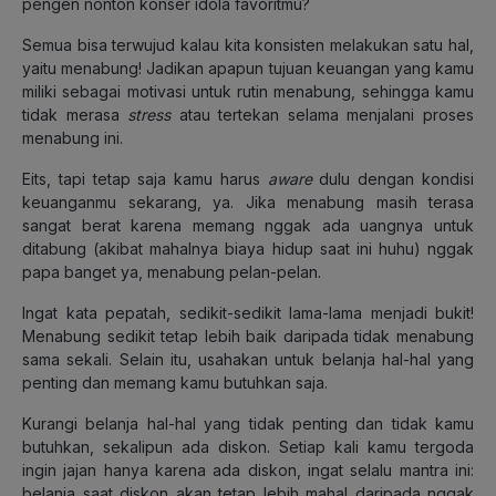
pengen nonton konser idola favoritmu?
Semua bisa terwujud kalau kita konsisten melakukan satu hal,
yaitu menabung! Jadikan apapun tujuan keuangan yang kamu
miliki sebagai motivasi untuk rutin menabung, sehingga kamu
tidak merasa
stress
atau tertekan selama menjalani proses
menabung ini.
Eits, tapi tetap saja kamu harus
aware
dulu dengan kondisi
keuanganmu sekarang, ya. Jika menabung masih terasa
sangat berat karena memang nggak ada uangnya untuk
ditabung (akibat mahalnya biaya hidup saat ini huhu) nggak
papa banget ya, menabung pelan-pelan.
Ingat kata pepatah, sedikit-sedikit lama-lama menjadi bukit!
Menabung sedikit tetap lebih baik daripada tidak menabung
sama sekali. Selain itu, usahakan untuk belanja hal-hal yang
penting dan memang kamu butuhkan saja.
Kurangi belanja hal-hal yang tidak penting dan tidak kamu
butuhkan, sekalipun ada diskon. Setiap kali kamu tergoda
ingin jajan hanya karena ada diskon, ingat selalu mantra ini:
belanja saat diskon akan tetap lebih mahal daripada nggak