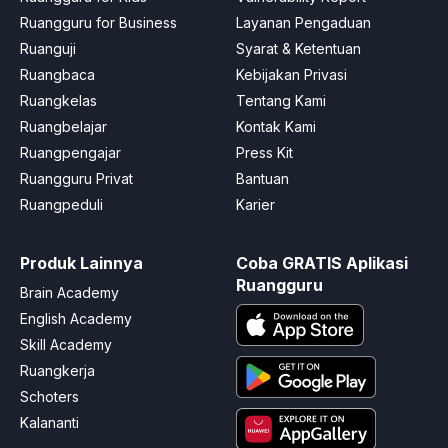
Ruangguru for Business
Layanan Pengaduan
Ruanguji
Syarat & Ketentuan
Ruangbaca
Kebijakan Privasi
Ruangkelas
Tentang Kami
Ruangbelajar
Kontak Kami
Ruangpengajar
Press Kit
Ruangguru Privat
Bantuan
Ruangpeduli
Karier
Produk Lainnya
Coba GRATIS Aplikasi
Ruangguru
Brain Academy
English Academy
Skill Academy
Ruangkerja
Schoters
Kalananti