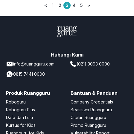
<
1
2
3
4
5
>
Posts
pagination
Hubungi Kami
info@ruangguru.com
(021) 3093 0000
0815 7441 0000
Produk Ruangguru
Bantuan & Panduan
Roboguru
Company Credentials
Roboguru Plus
Beasiswa Ruangguru
Dafa dan Lulu
Cicilan Ruangguru
Kursus for Kids
Promo Ruangguru
Ruangguru for Kids
Vulnerability Report