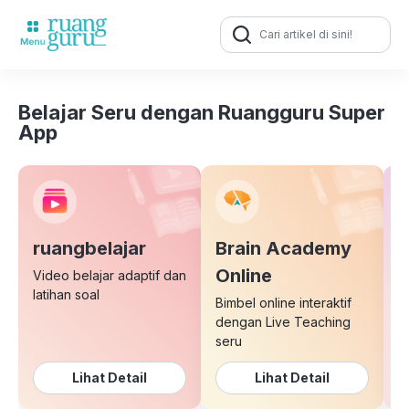
Search
for:
Belajar Seru dengan Ruangguru Super
App
ruangbelajar
Brain Academy
E
Online
Video belajar adaptif dan
latihan soal
Bimbel online interaktif
K
dengan Live Teaching
b
seru
Lihat Detail
Lihat Detail