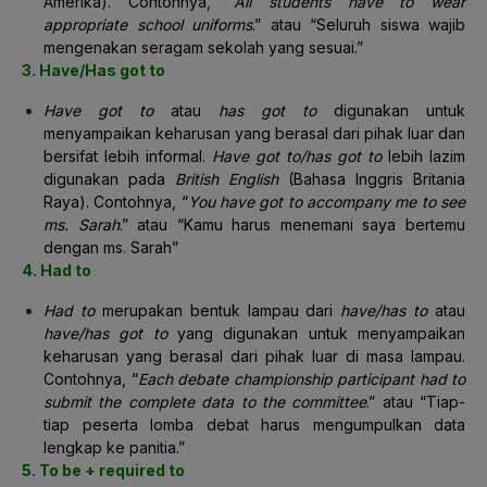
Amerika). Contohnya, “
All students have to wear
appropriate school uniforms
.” atau “Seluruh siswa wajib
mengenakan seragam sekolah yang sesuai.”
3. Have/Has got to
Have got to
atau
has got to
digunakan untuk
menyampaikan keharusan yang berasal dari pihak luar dan
bersifat lebih informal.
Have got to/has got to
lebih lazim
digunakan pada
British English
(Bahasa Inggris Britania
Raya). Contohnya, “
You have got to accompany me to see
ms. Sarah
.” atau “Kamu harus menemani saya bertemu
dengan ms. Sarah”
4. Had to
Had to
merupakan bentuk lampau dari
have/has to
atau
have/has got to
yang digunakan untuk menyampaikan
keharusan yang berasal dari pihak luar di masa lampau.
Contohnya, “
Each debate championship participant had to
submit the complete data to the committee
.” atau “Tiap-
tiap peserta lomba debat harus mengumpulkan data
lengkap ke panitia.”
5. To be + required to