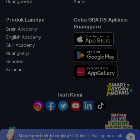
Ruangpeduli
Karier
Produk Lainnya
Coba GRATIS Aplikasi
Ruangguru
Brain Academy
English Academy
Skill Academy
Ruangkerja
Schoters
Kalananti
Ikuti Kami
© 2026 All Rights Reserved PT. Ruang Raya Indonesia
Mau materi lebih lengkap?
Yuk install Ruangguru untuk
belajar lebih seru!