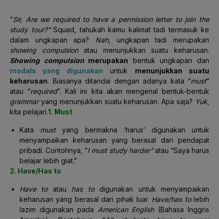
“
Sir, Are we required to have a permission letter to join the
study tour?”
Squad, tahukah kamu kalimat tadi termasuk ke
dalam ungkapan apa?
Nah
, ungkapan tadi merupakan
showing compulsion
atau menunjukkan suatu keharusan.
Showing compulsion
merupakan
bentuk ungkapan dan
modals yang digunakan
untuk
menunjukkan suatu
keharusan
. Biasanya ditandai dengan adanya kata “
must
”
atau “
required
”. Kali ini kita akan mengenal bentuk-bentuk
grammar
yang menunjukkan suatu keharusan. Apa saja?
Yuk
,
kita pelajari.
1. Must
Kata
must
yang bermakna ‘harus’ digunakan untuk
menyampaikan keharusan yang berasal dari pendapat
pribadi. Contohnya, “
I must study harder”
atau “Saya harus
belajar lebih giat.”
2. Have/Has to
Have to
atau
has to
digunakan untuk menyampaikan
keharusan yang berasal dari pihak luar.
Have/has to
lebih
lazim digunakan pada
American English
(Bahasa Inggris