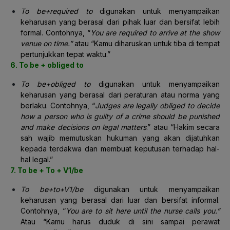
To be+required to
digunakan untuk menyampaikan
keharusan yang berasal dari pihak luar dan bersifat lebih
formal. Contohnya, “
You are required to arrive at the show
venue on time.”
atau “Kamu diharuskan untuk tiba di tempat
pertunjukkan tepat waktu.”
6. To be + obliged to
To be+obliged to
digunakan untuk menyampaikan
keharusan yang berasal dari peraturan atau norma yang
berlaku. Contohnya, “
Judges are legally obliged to decide
how a person who is guilty of a crime should be punished
and make decisions on legal matters
.” atau “Hakim secara
sah wajib memutuskan hukuman yang akan dijatuhkan
kepada terdakwa dan membuat keputusan terhadap hal-
hal legal.”
7. To be + To + V1/be
To be+to+V1/be
digunakan untuk menyampaikan
keharusan yang berasal dari luar dan bersifat informal.
Contohnya, “
You are to sit here until the nurse calls you.”
Atau “Kamu harus duduk di sini sampai perawat