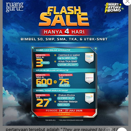
Dori : Do freshmen in this school have to sign up for any
school club?
Ensel : Yes, they do.
What is the most appropriate statement to complete the
dialogue above?
All school clubs must start to recruit new members soon.
They are required to join at least one club.
They have to help the school club.
Freshmen have got to sign up for some extra classes.
They are to finish all of their school work.
Jawaban: B
Pembahasan:
Kalimat “
Do freshmen in this school have to sign up for any
school club
?” memiliki makna “Apakah para siswa baru di
sekolah ini harus mengikuti organisasi sekolah?” sehingga
pernyataan yang tepat untuk melengkapi respon pertanyaan
setelah mengonfirmasi jawaban (“
Yes, they do.”
) dari
pertanyaan tersebut adalah “
They are required to join at least