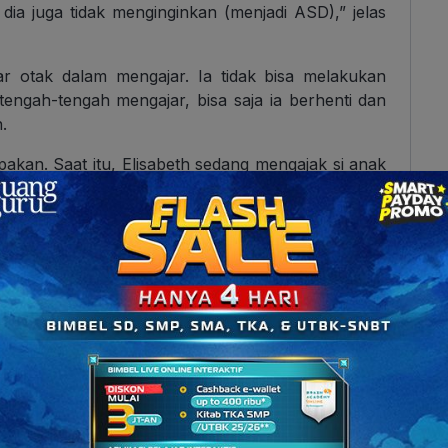
dia juga tidak menginginkan (menjadi ASD),” jelas
r otak dalam mengajar. Ia tidak bisa melakukan
tengah-tengah mengajar, bisa saja ia berhenti dan
.
pakan. Saat itu, Elisabeth sedang mengajak si anak
i, Elisabeth duduk di meja untuk menulis lembar
ngku murid, ada satu anak yang berdiri dan maju ke
is Elisabeth, dan melemparnya.
ti yang ia tahu, anak ASD sulit untuk membalas
isiatif melakukan komunikasi terlebih dahulu.
n Elisabeth: potensi seseorang, siapapun, akan
 yang tepat.