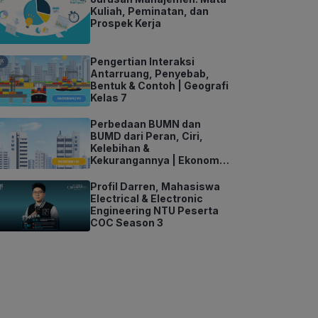
Kuliah, Peminatan, dan
Prospek Kerja
Pengertian Interaksi
Antarruang, Penyebab,
Bentuk & Contoh | Geografi
Kelas 7
Perbedaan BUMN dan
BUMD dari Peran, Ciri,
Kelebihan &
Kekurangannya | Ekonomi
Kelas 11
Profil Darren, Mahasiswa
Electrical & Electronic
Engineering NTU Peserta
COC Season 3