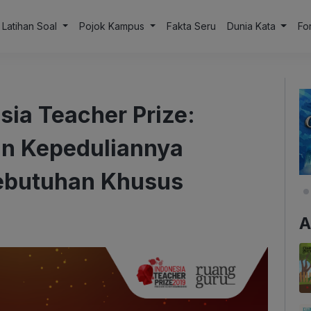
Latihan Soal
Pojok Kampus
Fakta Seru
Dunia Kata
Fo
esia Teacher Prize:
an Kepeduliannya
ebutuhan Khusus
A