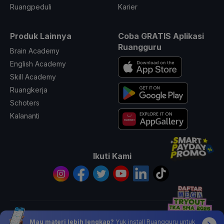
Ruangpeduli
Karier
Produk Lainnya
Coba GRATIS Aplikasi
Ruangguru
Brain Academy
English Academy
Skill Academy
Ruangkerja
Schoters
Kalananti
Ikuti Kami
© 2026 All Rights Reserved PT. Ruang Raya Indonesia
Mau materi lebih lengkap?
Yuk install Ruangguru untuk