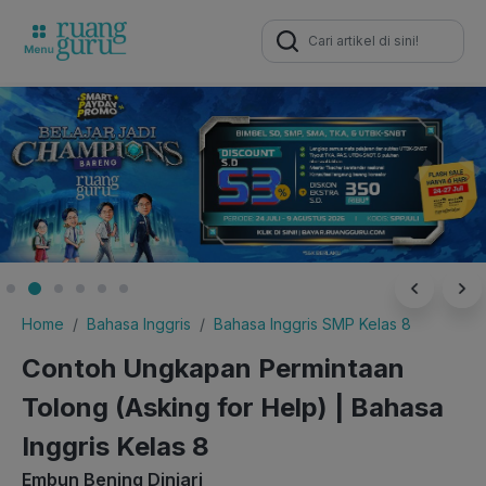
Search
for:
Home
Bahasa Inggris
Bahasa Inggris SMP Kelas 8
Contoh Ungkapan Permintaan
Tolong (Asking for Help) | Bahasa
Inggris Kelas 8
Embun Bening Diniari