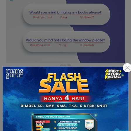
Would/Could + Subject + (please) + V1 +
Object/Complement?
Contoh kalimatnya adalah
Would you please wait for a
minute?
(Akankah kamu menungguku sebentar saja?). Selain
itu, sama seperti tipe sebelumnya, ungkapan ini juga dapat
dilakukan dalam bentuk negatif, seperti
Could you please not
put your bag here?
(Dapatkah kamu tidak menaruh tasmu di