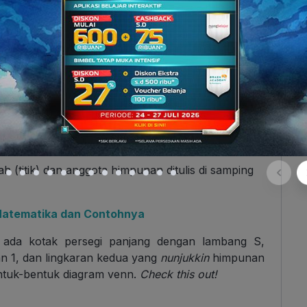
ram venn
, yaitu:
barkan dengan persegi panjang dan lambang S
 panjang.
 (selain himpunan kosong) digambarkan dengan
h (titik) dan anggota himpunan ditulis di samping
atematika dan Contohnya
u ada kotak persegi panjang dengan lambang S,
 1, dan lingkaran kedua yang
nunjukkin
himpunan
entuk-bentuk diagram venn.
Check this out!