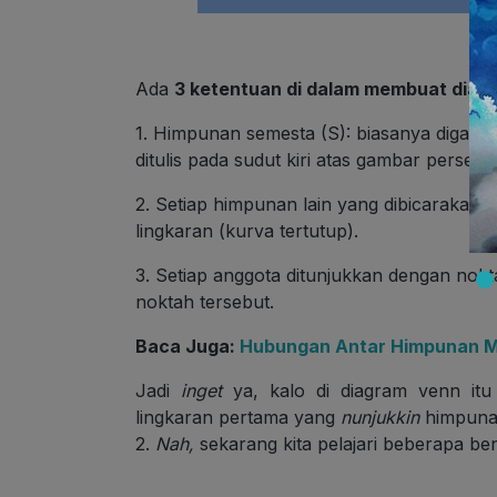
Ada
3 ketentuan di dalam membuat diag
1. Himpunan semesta (S): biasanya digam
ditulis pada sudut kiri atas gambar persegi
2. Setiap himpunan lain yang dibicarakan
lingkaran (kurva tertutup).
3. Setiap anggota ditunjukkan dengan nokta
noktah tersebut.
Baca Juga:
Hubungan Antar Himpunan M
Jadi
inget
ya, kalo di diagram venn it
lingkaran pertama yang
nunjukkin
himpunan
2.
Nah,
sekarang kita pelajari beberapa b