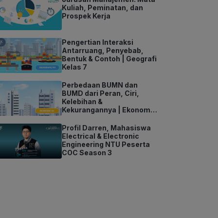
Kuliah, Peminatan, dan
Prospek Kerja
Pengertian Interaksi
Antarruang, Penyebab,
Bentuk & Contoh | Geografi
Kelas 7
Perbedaan BUMN dan
BUMD dari Peran, Ciri,
Kelebihan &
Kekurangannya | Ekonomi
Kelas 11
Profil Darren, Mahasiswa
Electrical & Electronic
Engineering NTU Peserta
COC Season 3