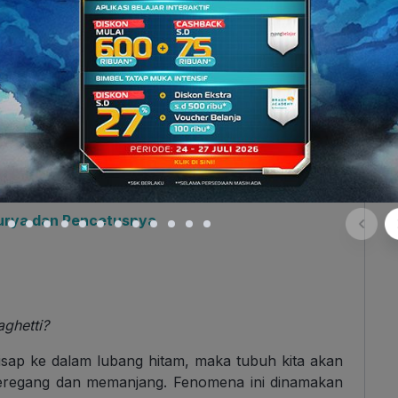
ances
, menyimpulkan ada suara yang dikeluarkan
ng ada di sekitarnya. Meskipun gelombang suara
namun suara yang dihasilkan mirip dengan suara
urya dan Pencetusnya
ghetti?
hisap ke dalam lubang hitam, maka tubuh kita akan
u meregang dan memanjang. Fenomena ini dinamakan