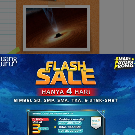
ilihat secara langsung
haya bahkan tidak bisa lari dari lubang hitam.
uk mengetahui lubang hitam secara langsung. Para
pergerakan bintang dan perubahan lingkungan di
rada di dekat lubang hitam, bintang tersebut akan
geluarkan radiasi dalam bentuk sinar-X dan radiasi