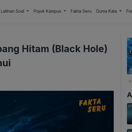
Latihan Soal
Pojok Kampus
Fakta Seru
Dunia Kata
Fo
bang Hitam (Black Hole)
hui
A