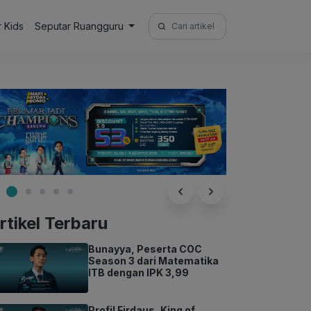
Search
r Kids
Seputar Ruangguru
for:
rtikel Terbaru
Bunayya, Peserta COC
Season 3 dari Matematika
ITB dengan IPK 3,99
Profil Firdaus, King of