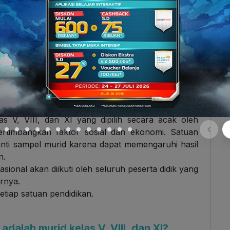
rta Asesmen Nasional?
/ sekolah tingkat dasar dan menengah di Indonesia,
a oleh PKBM.
las V, VIII, dan XI yang dipilih secara acak oleh
ertimbangkan faktor sosial dan ekonomi. Satuan
nti sampel murid karena dapat memengaruhi hasil
n.
onal akan diikuti oleh seluruh peserta didik yang
rnya.
setiap satuan pendidikan.
dalah murid kelas V, VIII, dan XI?