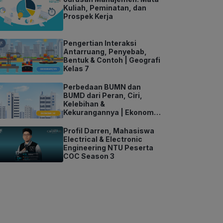
Kuliah, Peminatan, dan
Prospek Kerja
Pengertian Interaksi
Antarruang, Penyebab,
Bentuk & Contoh | Geografi
Kelas 7
Perbedaan BUMN dan
BUMD dari Peran, Ciri,
Kelebihan &
Kekurangannya | Ekonomi
Kelas 11
Profil Darren, Mahasiswa
Electrical & Electronic
Engineering NTU Peserta
COC Season 3