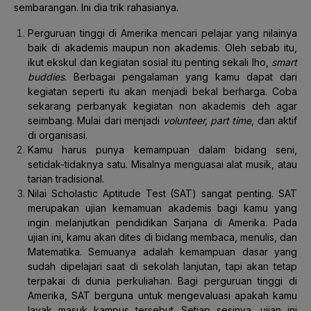
sembarangan. Ini dia trik rahasianya.
Perguruan tinggi di Amerika mencari pelajar yang nilainya
baik di akademis maupun non akademis. Oleh sebab itu,
ikut ekskul dan kegiatan sosial itu penting sekali lho,
smart
buddies
. Berbagai pengalaman yang kamu dapat dari
kegiatan seperti itu akan menjadi bekal berharga. Coba
sekarang perbanyak kegiatan non akademis deh agar
seimbang. Mulai dari menjadi
volunteer, part time
, dan aktif
di organisasi.
Kamu harus punya kemampuan dalam bidang seni,
setidak-tidaknya satu. Misalnya menguasai alat musik, atau
tarian tradisional.
Nilai Scholastic Aptitude Test (SAT) sangat penting. SAT
merupakan ujian kemamuan akademis bagi kamu yang
ingin melanjutkan pendidikan Sarjana di Amerika. Pada
ujian ini, kamu akan dites di bidang membaca, menulis, dan
Matematika. Semuanya adalah kemampuan dasar yang
sudah dipelajari saat di sekolah lanjutan, tapi akan tetap
terpakai di dunia perkuliahan. Bagi perguruan tinggi di
Amerika, SAT berguna untuk mengevaluasi apakah kamu
layak masuk kampus tersebut. Setiap sesinya, ujian ini