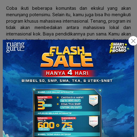
Coba ikuti beberapa komunitas dan ekskul yang akan
menunjang potensimu. Selain itu, kamu juga bisa lho mengikuti
program khusus mahasiswa internasional. Tenang, program ini
tidak akan membedakan antara mahasiswa lokal dan
internasional kok. Biaya pendidikannya pun sama. Kamu akan
bertemu banyak orang baru, disibukkan dengan kegiatan
positif, dan masih banyak lagi manfaat lainnya. Ingat, jangan
malas berinteraksi dengan orang-orang di sana ya. Akan
tetapi, juga selalu waspada,
smart buddies
.
Di negeri Paman Sam ini, mahasiswa mendapat kesempatan
kerja part time maksimal 20 jam/minggu. Semua universitas
menyediakan ekskul yang akan memberikan pengalaman
kerja di dunia nyata. Kamu bisa coba
part time
di area
kampus, seperti laboratorium atau perpustakaan. Untuk di luar
kampus kamu bisa coba jadi tutor atau
freelancer
.