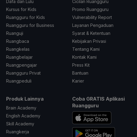
Dafa dan Lulu
Cicilan Ruangguru
Kursus for Kids
Promo Ruangguru
Ruangguru for Kids
Vulnerability Report
Ruangguru for Business
Layanan Pengaduan
Ruanguji
Syarat & Ketentuan
Ruangbaca
Kebijakan Privasi
Ruangkelas
Tentang Kami
Ruangbelajar
Kontak Kami
Ruangpengajar
Press Kit
Ruangguru Privat
Bantuan
Ruangpeduli
Karier
Produk Lainnya
Coba GRATIS Aplikasi
Ruangguru
Brain Academy
English Academy
Skill Academy
Ruangkerja