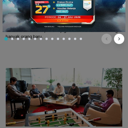
Eits
, masih ada pilihan lainnya kok. Kamu bisa coba program
belajar di luar negeri atau pertukaran pelajar sepanjang
semester atau musim panas. Cara ini tentu akan memberikan
pengalaman baru dalam belajar. Berbagai kesempatan
tersebut tentu harus kamu manfaatkan dengan baik. Selain
melatih kemandirian, kamu juga akan berinteraksi dengan
banyak orang baru.