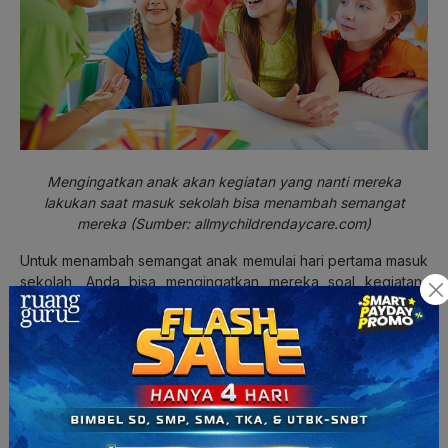
Mengingatkan anak akan kegiatan yang nanti mereka
lakukan saat masuk sekolah bisa menambah semangat
mereka (Sumber: allmychildrendaycare.com)
Untuk menambah semangat anak memulai hari pertama masuk
sekolah, Anda bisa mengingatkan mereka soal kegiatan-
kegiatan yang bisa mereka lakukan di sekolah, terutama
kegiatan yang mereka sukai dan melibatkan teman-temannya.
Anda juga bisa mengajak anak dan teman-temannya bertemu
dan bermain bersama di akhir liburan sekolah. Dengan begitu,
anak akan mengingat serunya menjalani rutinitas bersama
teman-teman dan tidak sabar bertemu mereka lagi di sekolah.