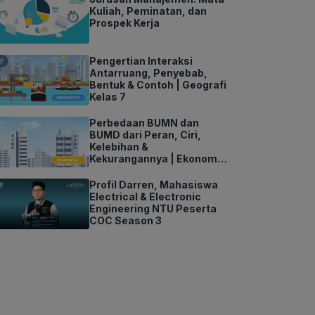
Kuliah, Peminatan, dan
Prospek Kerja
Pengertian Interaksi
Antarruang, Penyebab,
Bentuk & Contoh | Geografi
Kelas 7
Perbedaan BUMN dan
BUMD dari Peran, Ciri,
Kelebihan &
Kekurangannya | Ekonomi
Kelas 11
Profil Darren, Mahasiswa
Electrical & Electronic
Engineering NTU Peserta
COC Season 3