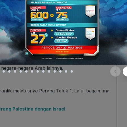
rbatasan wilayah Irak-Iran di Shatt al Arab akan
airan.
79
, di Iran terjadi Revolusi Islam yang menandai
ada saat itu, Ayatollah Ruhollah Khomeini berhasil
ermazhab Syiah.
akan seorang muslim aliran Sunni yang khawatir
e negara-negara Arab lainnya.
mantik meletusnya Perang Teluk 1. Lalu, bagaimana
rang Palestina dengan Israel