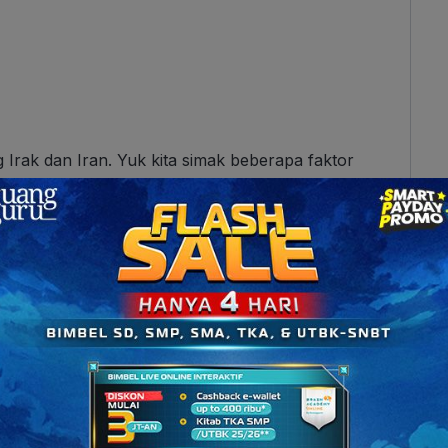
 Irak dan Iran. Yuk kita simak beberapa faktor
asai Sungai Shatt Al Arab
riran strategis yang memisahkan Irak-Iran menuju
dibangun pelabuhan-pelabuhan besar, wilayah ini
 menjadi wilayah sengketa.
saikan dalam Perjanjian Algier pada tahun 1975.
kan Saddam Hussein sebagai presiden Irak dan
in Iran.
n ini, Iran harus menghentikan dukungan kepada