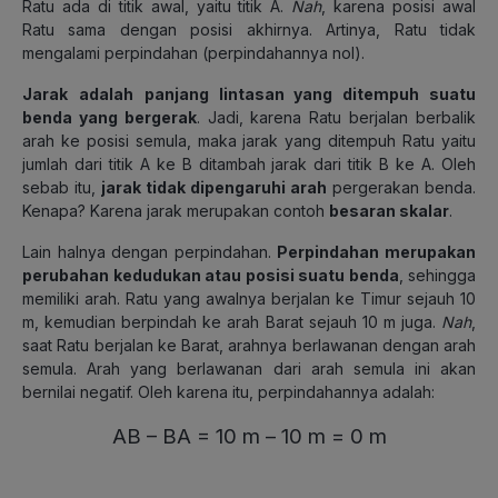
Ratu ada di titik awal, yaitu titik A.
Nah
, karena posisi awal
Ratu sama dengan posisi akhirnya. Artinya, Ratu tidak
mengalami perpindahan (perpindahannya nol).
Jarak
adalah
panjang lintasan yang ditempuh suatu
benda yang bergerak
. Jadi, karena Ratu berjalan berbalik
arah ke posisi semula, maka jarak yang ditempuh Ratu yaitu
jumlah dari titik A ke B ditambah jarak dari titik B ke A. Oleh
sebab itu,
jarak tidak dipengaruhi arah
pergerakan benda.
Kenapa? Karena jarak merupakan contoh
besaran skalar
.
Lain halnya dengan perpindahan.
Perpindahan merupakan
perubahan kedudukan atau posisi suatu benda
, sehingga
memiliki arah. Ratu yang awalnya berjalan ke Timur sejauh 10
m, kemudian berpindah ke arah Barat sejauh 10 m juga.
Nah
,
saat Ratu berjalan ke Barat, arahnya berlawanan dengan arah
semula. Arah yang berlawanan dari arah semula ini akan
bernilai negatif. Oleh karena itu, perpindahannya adalah:
AB – BA = 10 m – 10 m = 0 m