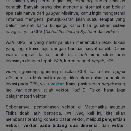
Di zaman yang serba digital ini, teknologi sudah semakin
canggih. Banyak orang bisa menerima informasi dan belajar
apa saja hanya dari
gadget
. Misalnya, kamu ingin mengetahui
informasi mengenai petunjuk/arah jalan suatu tempat yang
belum pernah kamu kunjungi. Kamu bisa gunakan sistem
navigasi, yaitu GPS (
Global Positioning System
) dari
HP
-mu.
Nah
, GPS ini yang nantinya akan menentukan letak lokasi
yang ingin kamu tuju dengan bantuan sinyal satelit. Dalam
waktu singkat, kamu sudah bisa
deh
menemukan arah
lokasinya dengan tepat.
Wah
, keren banget
nggak
,
sih
?
Hmm
, ngomong-ngomong masalah GPS, kamu tahu
nggak
nih
, ada ilmu Matematika yang diterapkan dalam penentuan
lokasi pada GPS, yaitu
vektor
. Kamu pasti sudah
nggak
asing
lagi
kan
dengan istilah vektor.
Yup
! Di Fisika, kamu juga
belajar materi vektor.
Sebenarnya, pembahasan vektor di Matematika maupun
Fisika tidak jauh berbeda,
nih
.
Nah
, kali ini, kita akan
membahas tentang konsep dasar vektor, meliputi
pengertian
vektor
,
vektor pada bidang dua dimensi
, dan
vektor