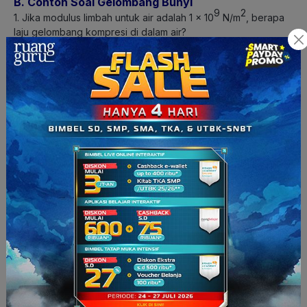
B. Contoh Soal Gelombang Bunyi
9
2
1. Jika modulus limbah untuk air adalah 1 x 10
N/m
, berapa
laju gelombang kompresi di dalam air?
Jawab:
Diketahui
:
Ditanya
: v?
Jawab
: