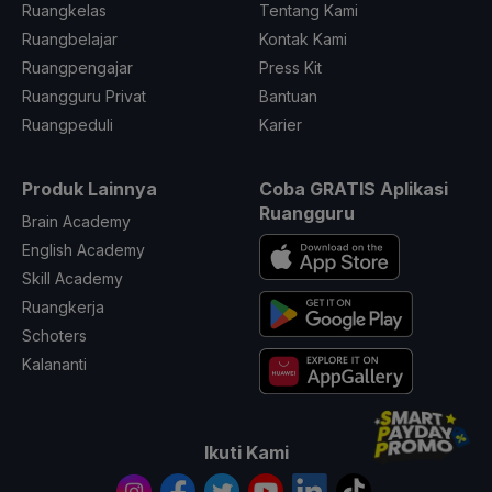
Ruangkelas
Tentang Kami
Ruangbelajar
Kontak Kami
Ruangpengajar
Press Kit
Ruangguru Privat
Bantuan
Ruangpeduli
Karier
Produk Lainnya
Coba GRATIS Aplikasi
Ruangguru
Brain Academy
English Academy
Skill Academy
Ruangkerja
Schoters
Kalananti
Ikuti Kami