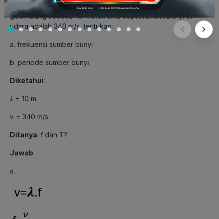
2. Seorang anak mendengar bunyi yang memiliki panjang
gelombang sebesar 10 meter. Jika cepat rambat bunyi di
udara adalah 340 m/s, tentukan:
a. frekuensi sumber bunyi
b. periode sumber bunyi
Diketahui
:
𝝀 = 10 m
v = 340 m/s
Ditanya
: f dan T?
Jawab
:
a.