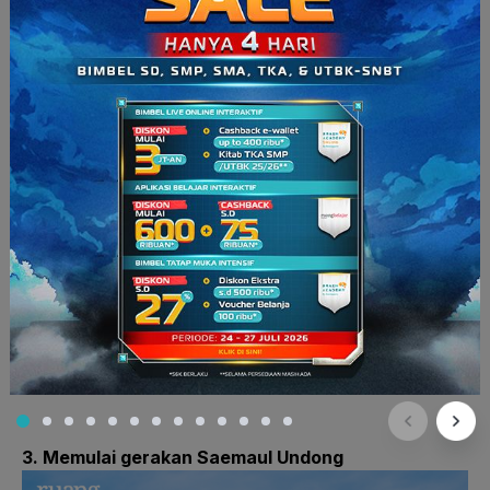
Korea Selatan yang berperan banyak terhadap GDP yaitu
Samsung, Hyundai Motor, SK, dan LG, loh! Bahkan pada tahun
2021 kemarin, empat grup tersebut berhasil memberikan
sumbangan 778 triliun won GDP Korea Selatan.
2. Meningkatkan kualitas sumber daya manusia
Hal lain yang menjadi fokus Korea Selatan dalam upaya
bangkit dari keterpurukan adalah peningkatan kualitas
sumber daya manusianya. Mereka percaya bahwa untuk bisa
bangkit, tidak bisa hanya memperbaiki sektor ekonomi saja.
Perbaikan pada sumber daya manusia juga akan
meningkatkan kualitas hidup masyarakatnya. Program ini pun
berhasil dilakukan yang terbukti dari angka literasi Korea
Selatan yang mencapai lebih dari 97 persen sejak 2008.
3. Memulai gerakan Saemaul Undong