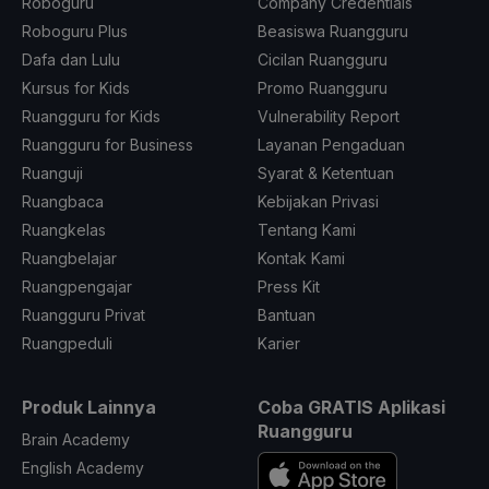
Roboguru
Company Credentials
Roboguru Plus
Beasiswa Ruangguru
Dafa dan Lulu
Cicilan Ruangguru
Kursus for Kids
Promo Ruangguru
Ruangguru for Kids
Vulnerability Report
Ruangguru for Business
Layanan Pengaduan
Ruanguji
Syarat & Ketentuan
Ruangbaca
Kebijakan Privasi
Ruangkelas
Tentang Kami
Ruangbelajar
Kontak Kami
Ruangpengajar
Press Kit
Ruangguru Privat
Bantuan
Ruangpeduli
Karier
Produk Lainnya
Coba GRATIS Aplikasi
Ruangguru
Brain Academy
English Academy