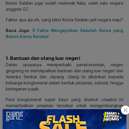
Korea Selatan juga sudah melewati Italia, salah satu negara
anggota G7.
Faktor apa aja sih, yang bikin Korea Selatan jadi negara maju?
Baca Juga:
9 Fakta Mengejutkan Sekolah Korea yang
Belum Kamu Ketahui
1. Bantuan dan utang luar negeri
Dalam upayanya memperbaiki perekonomian, negeri
gingseng ini mendapatkan bantuan dan utang luar negeri dari
Amerika Serikat dan Jepang. Utang ini diberikan kepada
keluarga konglomerat dalam bentuk pinjaman, subsidi, hingga
keringanan pajak.
Para konglomerat super kaya yang disebut
chaebol
ini
memanfaatkan pinjaman tersebut untuk mengembangkan
usaha mereka. Hal ini tentu memberikan dampak positif
terhadap ekonomi Korea Selatan.
Tau nggak sih
guys,
hingga saat ini, empat grup konglomerat