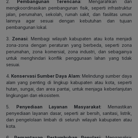
2.
Pembangunan Terencana
: Mengarahkan dan
mengkoordinasikan pembangunan fisik, seperti infrastruktur
jalan, perumahan, sekolah, rumah sakit, dan fasilitas umum
lainnya agar sesuai dengan kebutuhan dan tujuan
pembangunan lokal.
3.
Zonasi
: Membagi wilayah kabupaten atau kota menjadi
zona-zona dengan peraturan yang berbeda, seperti zona
perumahan, zona komersial, zona industri, dan sebagainya
untuk menghindari konflik penggunaan lahan yang tidak
sesuai.
4.
Konservasi Sumber Daya Alam
: Melindungi sumber daya
alam yang penting di lingkup kabupaten atau kota, seperti
hutan, sungai, dan area pantai, untuk menjaga keberlanjutan
lingkungan dan ekosistem.
5.
Penyediaan Layanan Masyarakat
: Memastikan
penyediaan layanan dasar, seperti air bersih, sanitasi, listrik,
dan pengelolaan limbah di seluruh wilayah kabupaten atau
kota.
6.
Pemantauan Pertumbuhan Populasi
: Menganalisis