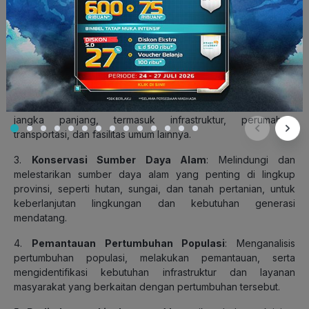
1.
Pengaturan Penggunaan Lahan
: Merencanakan dan
mengatur penggunaan lahan di wilayah provinsi untuk
berbagai tujuan, seperti pemukiman, industri, pertanian,
konservasi alam, dan lainnya.
2.
Pembangunan Terencana
: Mengarahkan pembangunan
wilayah provinsi agar sesuai dengan tujuan pembangunan
jangka panjang, termasuk infrastruktur, perumahan,
transportasi, dan fasilitas umum lainnya.
3.
Konservasi Sumber Daya Alam
: Melindungi dan
melestarikan sumber daya alam yang penting di lingkup
provinsi, seperti hutan, sungai, dan tanah pertanian, untuk
keberlanjutan lingkungan dan kebutuhan generasi
mendatang.
4.
Pemantauan Pertumbuhan Populasi
: Menganalisis
pertumbuhan populasi, melakukan pemantauan, serta
mengidentifikasi kebutuhan infrastruktur dan layanan
masyarakat yang berkaitan dengan pertumbuhan tersebut.