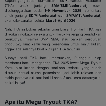
Seperti yang sudah diumumkan, Tes Kemampuan Akademik
(TKA) untuk jenjang
SMA/SMK/sederajat
, resmi
diselenggarakan pada
1–9 November 2025
, sementara
untuk jenjang
SD/MI/sederajat dan SMP/MTs/sederajat
,
akan dilaksanakan sekitar
Maret–April 2026
.
Nah, TKA ini bukan sekadar ujian biasa, lho. Hasil TKA bisa
dijadikan indikator seleksi untuk masuk ke jenjang pendidikan
berikutnya, misalnya SMP, SMA, atau bahkan perguruan
tinggi.
So
, buat kamu yang berencana untuk lanjut kuliah,
nggak ada salahnya buat ikut ujian TKA tahun ini.
Supaya hasil TKA kamu memuaskan, Ruangguru siap
membantu kamu menghadapi TKA 2025 lewat
Mega Tryout
!
Kamu bisa latihan dengan soal-soal terbaru yang sudah
disusun sesuai aturan pemerintah, jadi lebih relevan dan
makin percaya diri saat hari-H nanti. Simak cara daftarnya di
artikel ini, ya!
Apa itu Mega Tryout TKA?