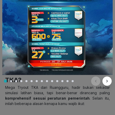
Baca Juga:
Pedoman TKA 2026 SD dan SMP: Jadwal,
Mata Uji, Alurnya
Kenapa Harus Ikutan Mega Tryout
TKA?
Mega Tryout TKA dari Ruangguru, hadir bukan sekadar
simulasi latihan biasa, tapi benar-benar dirancang paling
komprehensif sesuai peraturan pemerintah
. Selain itu,
inilah beberapa alasan kenapa kamu wajib ikut: