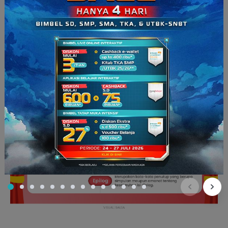
Struktur Teks Drama
Next
, kita masuk ke bagian struktur teks drama. Struktur teks
drama terdiri dari tiga bagian, yaitu
prolog, dialog, dan
epilog
.