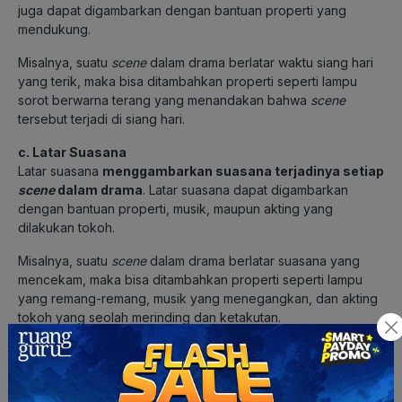
juga dapat digambarkan dengan bantuan properti yang
mendukung.
Misalnya, suatu
scene
dalam drama berlatar waktu siang hari
yang terik, maka bisa ditambahkan properti seperti lampu
sorot berwarna terang yang menandakan bahwa
scene
tersebut terjadi di siang hari.
c. Latar Suasana
Latar suasana
menggambarkan suasana terjadinya setiap
scene
dalam drama
. Latar suasana dapat digambarkan
dengan bantuan properti, musik, maupun akting yang
dilakukan tokoh.
Misalnya, suatu
scene
dalam drama berlatar suasana yang
mencekam, maka bisa ditambahkan properti seperti lampu
yang remang-remang, musik yang menegangkan, dan akting
tokoh yang seolah merinding dan ketakutan.
Baca Juga:
Teks Ulasan: Pengertian, Jenis, Struktur,
Kebahasaan, dan Contohnya