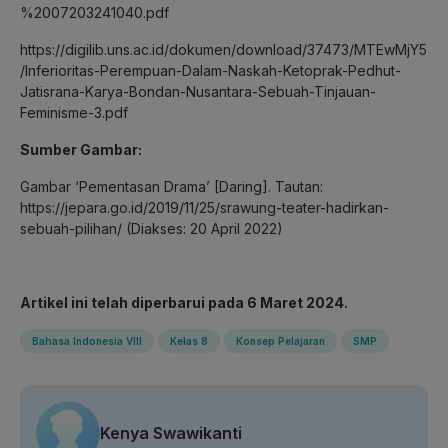
%2007203241040.pdf
https://digilib.uns.ac.id/dokumen/download/37473/MTEwMjY5
/Inferioritas-Perempuan-Dalam-Naskah-Ketoprak-Pedhut-
Jatisrana-Karya-Bondan-Nusantara-Sebuah-Tinjauan-
Feminisme-3.pdf
Sumber Gambar:
Gambar ‘Pementasan Drama’ [Daring]. Tautan:
https://jepara.go.id/2019/11/25/srawung-teater-hadirkan-
sebuah-pilihan/ (Diakses: 20 April 2022)
Artikel ini telah diperbarui pada 6 Maret 2024.
Bahasa Indonesia VIII
Kelas 8
Konsep Pelajaran
SMP
Kenya Swawikanti