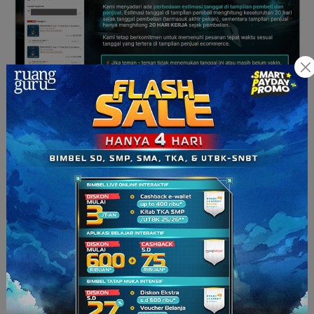
Sekali lagi, kami mohon maaf atas ketidaknyamanan ini.
Masukan dari kalian sangat berharga bagi kami dan akan
menjadi pembelajaran penting untuk meningkatkan kualitas
pelayanan kami di masa mendatang. Kami akan segera
melakukan perbaikan, termasuk mengganti vendor dan
memperketat kontrol kualitas produk serta
packing
.
Untuk sementara waktu, kami
menutup dulu pemesanan
merchandise
untuk vol 1-7 (jam 12.00 WIB siang ini)
hingga pengiriman
merchandise
pada periode sebelumnya
tuntas.