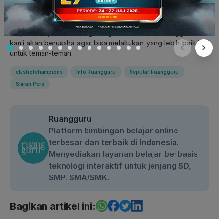
Terima kasih atas pengertian, kritik dan masukan, serta
dukungan yang kalian berikan! 🙏🏻
Ini jadi pelajaran berharga bagi kami di Tim Ruangguru dan
kami akan berusaha agar bisa melakukan yang lebih baik lagi
untuk teman-teman.
clashofchampions
Info Ruangguru
Seputar Ruangguru
Siaran Pers
Ruangguru
Platform bimbingan belajar online
terbesar dan terbaik di Indonesia.
Menyediakan layanan belajar berbasis
teknologi interaktif untuk jenjang SD,
SMP, SMA/SMK.
Bagikan artikel ini: