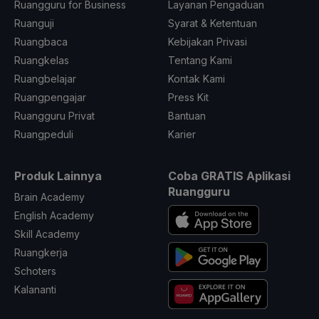
Ruangguru for Business
Layanan Pengaduan
Ruanguji
Syarat & Ketentuan
Ruangbaca
Kebijakan Privasi
Ruangkelas
Tentang Kami
Ruangbelajar
Kontak Kami
Ruangpengajar
Press Kit
Ruangguru Privat
Bantuan
Ruangpeduli
Karier
Produk Lainnya
Coba GRATIS Aplikasi
Ruangguru
Brain Academy
English Academy
Skill Academy
Ruangkerja
Schoters
Kalananti