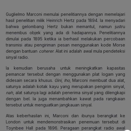
Guglielmo Marconi memulai penelitiannya dengan memelajari
hasil penelitian milik Heinrich Hertz pada 1894. Ia menyadari
bahwa gelombang Hertz bukan memantul, namun justru
menembus objek yang ada di hadapannya. Penelitiannya
dimulai pada 1895 ketika ia berhasil melakukan percobaan
transmisi atau pengiriman pesan menggunakan kode Morse
dengan bantuan
coherer
. Alat ini adalah awal mula pendeteksi
sinyal radio.
Ia kemudian berusaha untuk meningkatkan kapasitas
pemancar tersebut dengan menggunakan plat logam yang
didesain secara khusus.
Gini
,
lho
, Marconi membuat dua alat,
satunya adalah kotak kayu yang merupakan pengirim sinyal,
nah
, alat satunya lagi adalah penerima sinyal yang dilengkapi
dengan bel. Ia juga menambahkan kawat pada rangkaian
tersebut untuk menguatkan jangkauan sinyal.
Atas keberhasilan ini, Marconi dan ibunya berangkat ke
London untuk mendemonstrasikan penemuan tersebut di
Toynbee Hall pada 1896. Peragaan perangkat radio awal