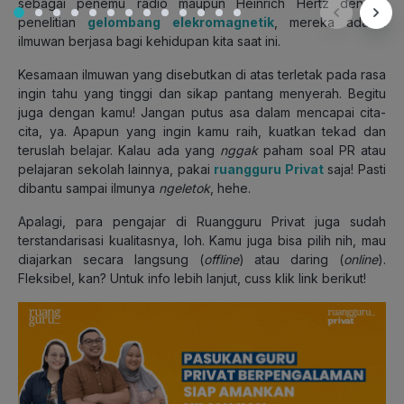
sebagai penemu radio maupun Heinrich Hertz dengan
penelitian
gelombang elekromagnetik
, mereka adalah
ilmuwan berjasa bagi kehidupan kita saat ini.
Kesamaan ilmuwan yang disebutkan di atas terletak pada rasa
ingin tahu yang tinggi dan sikap pantang menyerah. Begitu
juga dengan kamu! Jangan putus asa dalam mencapai cita-
cita, ya. Apapun yang ingin kamu raih, kuatkan tekad dan
teruslah belajar. Kalau ada yang
nggak
paham soal PR atau
pelajaran sekolah lainnya, pakai
ruangguru Privat
saja! Pasti
dibantu sampai ilmunya
ngeletok
, hehe.
Apalagi, para pengajar di Ruangguru Privat juga sudah
terstandarisasi kualitasnya, loh. Kamu juga bisa pilih nih, mau
diajarkan secara langsung (
offline
) atau daring (
online
).
Fleksibel, kan? Untuk info lebih lanjut, cuss klik link berikut!