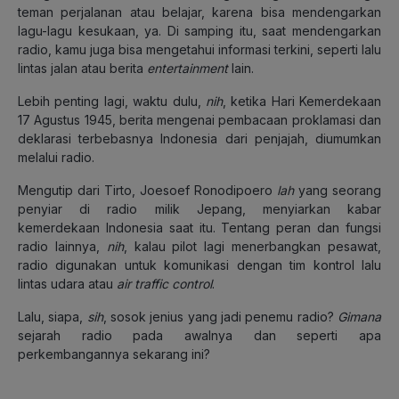
teman perjalanan atau belajar, karena bisa mendengarkan
lagu-lagu kesukaan, ya. Di samping itu, saat mendengarkan
radio, kamu juga bisa mengetahui informasi terkini, seperti lalu
lintas jalan atau berita
entertainment
lain.
Lebih penting lagi, waktu dulu,
nih
, ketika Hari Kemerdekaan
17 Agustus 1945, berita mengenai pembacaan proklamasi dan
deklarasi terbebasnya Indonesia dari penjajah, diumumkan
melalui radio.
Mengutip dari Tirto, Joesoef Ronodipoero
lah
yang seorang
penyiar di radio milik Jepang, menyiarkan kabar
kemerdekaan Indonesia saat itu. Tentang peran dan fungsi
radio lainnya,
nih
, kalau pilot lagi menerbangkan pesawat,
radio digunakan untuk komunikasi dengan tim kontrol lalu
lintas udara atau
air traffic control
.
Lalu, siapa,
sih
, sosok jenius yang jadi penemu radio?
Gimana
sejarah radio pada awalnya dan seperti apa
perkembangannya sekarang ini?