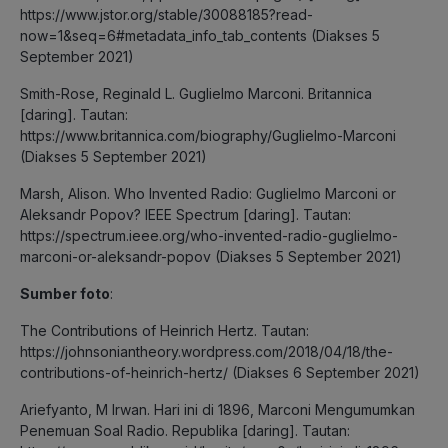
https://www.jstor.org/stable/30088185?read-
now=1&seq=6#metadata_info_tab_contents (Diakses 5
September 2021)
Smith-Rose, Reginald L. Guglielmo Marconi. Britannica
[daring]. Tautan:
https://www.britannica.com/biography/Guglielmo-Marconi
(Diakses 5 September 2021)
Marsh, Alison. Who Invented Radio: Guglielmo Marconi or
Aleksandr Popov? IEEE Spectrum [daring]. Tautan:
https://spectrum.ieee.org/who-invented-radio-guglielmo-
marconi-or-aleksandr-popov (Diakses 5 September 2021)
Sumber foto
:
The Contributions of Heinrich Hertz. Tautan:
https://johnsoniantheory.wordpress.com/2018/04/18/the-
contributions-of-heinrich-hertz/ (Diakses 6 September 2021)
Ariefyanto, M Irwan. Hari ini di 1896, Marconi Mengumumkan
Penemuan Soal Radio. Republika [daring]. Tautan: