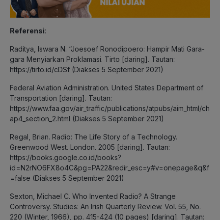
Referensi
:
Raditya, Iswara N. “Joesoef Ronodipoero: Hampir Mati Gara-
gara Menyiarkan Proklamasi. Tirto [daring]. Tautan:
https://tirto.id/cDSf (Diakses 5 September 2021)
Federal Aviation Administration. United States Department of
Transportation [daring]. Tautan: ​​
https://www.faa.gov/air_traffic/publications/atpubs/aim_html/ch
ap4_section_2.html (Diakses 5 September 2021)
Regal, Brian. Radio: The Life Story of a Technology.
Greenwood West. London. 2005 [daring]. Tautan:
https://books.google.co.id/books?
id=N2rNO6FX8o4C&pg=PA22&redir_esc=y#v=onepage&q&f
=false (Diakses 5 September 2021)
Sexton, Michael C. Who Invented Radio? A Strange
Controversy. Studies: An Irish Quarterly Review. Vol. 55, No.
220 (Winter, 1966), pp. 415-424 (10 pages) [daring]. Tautan: