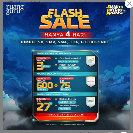
milik Marconi bekerja sesuai konsep elektromagnetik tanpa
suara. Penemuan Marconi turut berjasa atas terselamatkannya
sekitar 700 penumpang kapal Titanic saat insiden kapal
tersebut tenggelam.
Perkembangan Radio saat Ini
Sebelum adanya teknologi internet, cara satu-satunya
mendengarkan radio adalah dengan menyetel perangkat
tersebut ke suatu gelombang. Misal, kamu menyetel radio
pada frekuensi 107.9 FM atau frekuensi lain di gelombang AM.
Sekarang, mendengarkan radio dapat kamu lakukan melalui
handphone
atau bahkan aplikasi
streaming
. Sebenarnya,
ketika kamu menonton TV, perangkat tersebut juga
menggunakan konsep radio,
loh
.
Bisa kita tahu, bahwa penemuan satu teknologi dapat
memengaruhi penemu lainnya, ya. Hasil eksperimen ilmuwan
dahulu, ketika dipelajari oleh ilmuwan lain, dapat mendorong
penemuan lainnya. Siapa penemu radio? Baik itu Marconi