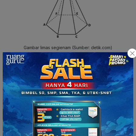
Gambar limas segienam (Sumber: detik.com)
Limas Segi-n
Selain yang sudah disebutkan di atas, ada juga jenis limas
segi-n. Contohnya limas segi-7, limas segi-8, limas segi-9,
limas segi-10, dan seterusnya.