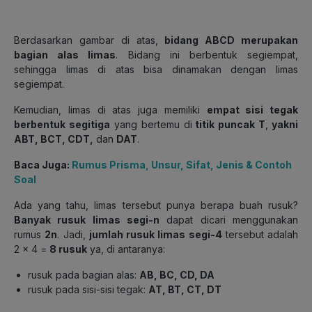
Berdasarkan gambar di atas,
bidang ABCD merupakan
bagian alas limas
. Bidang ini berbentuk segiempat,
sehingga limas di atas bisa dinamakan dengan limas
segiempat.
Kemudian, limas di atas juga memiliki
empat sisi tegak
berbentuk segitiga
yang bertemu di
titik puncak T
,
yakni
ABT, BCT, CDT,
dan
DAT
.
Baca Juga:
Rumus Prisma, Unsur, Sifat, Jenis & Contoh
Soal
Ada yang tahu, limas tersebut punya berapa buah rusuk?
Banyak rusuk limas segi-n
dapat dicari menggunakan
rumus
2n
. Jadi,
jumlah rusuk limas segi-4
tersebut adalah
2 × 4 =
8 rusuk
ya, di antaranya:
rusuk pada bagian alas:
AB, BC, CD, DA
rusuk pada sisi-sisi tegak:
AT, BT, CT, DT