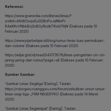
Referensi:
https://www.gramedia.com/literasi/limas/?
srsltid=AfmBOoqoEuGDBnPoJalNmPi-
84eKKvVNbbBcjSsBGyfboIkTKvld76jN (Diakses pada 10
Februari 2025)
https://www.pijarbelajar.id/blog/rumus-limas-luas-permukaan-
dan-volume (Diakses pada 10 Februari 2025)
https://adjar.grid.id/read/543173578/limas-pengertian-ciri-ciri-
jaring-jaring-dan-rumus?page=all (Diakses pada 10 Februari
2025)
Sumber Gambar:
‘Gambar Limas Segitiga'[Daring]. Tautan:
https://roboguru.ruangguru.com/forum/sebutkan-unsur-unsur-
limas-segi-tiga-_FRM-N5GERYKO (Diakses pada 14 Maret
2025)
‘Gambar Limas Segiempat’ [Daring]. Tautan: