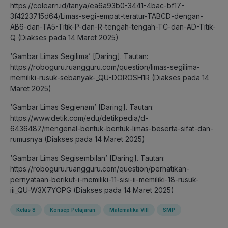
https://colearn.id/tanya/ea6a93b0-3441-4bac-bf17-
3f4223715d64/Limas-segi-empat-teratur-TABCD-dengan-
AB6-dan-TA5-Titik-P-dan-R-tengah-tengah-TC-dan-AD-Titik-
Q (Diakses pada 14 Maret 2025)
‘Gambar Limas Segilima’ [Daring]. Tautan:
https://roboguru.ruangguru.com/question/limas-segilima-
memiliki-rusuk-sebanyak-_QU-DOROSH1R (Diakses pada 14
Maret 2025)
‘Gambar Limas Segienam’ [Daring]. Tautan:
https://www.detik.com/edu/detikpedia/d-
6436487/mengenal-bentuk-bentuk-limas-beserta-sifat-dan-
rumusnya (Diakses pada 14 Maret 2025)
‘Gambar Limas Segisembilan’ [Daring]. Tautan:
https://roboguru.ruangguru.com/question/perhatikan-
pernyataan-berikut-i-memiliki-11-sisi-ii-memiliki-18-rusuk-
iii_QU-W3X7YOPG (Diakses pada 14 Maret 2025)
Kelas 8
Konsep Pelajaran
Matematika VIII
SMP