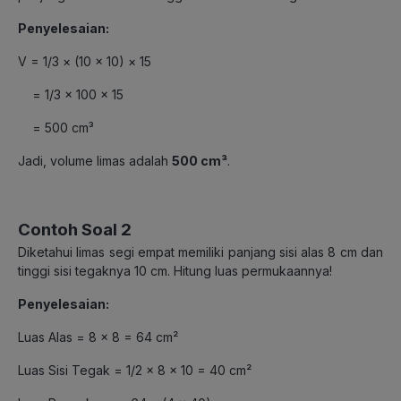
Penyelesaian:
V =
1/
3
× (10 × 10) × 15
=
1/
3
× 100 × 15
= 500 cm³
Jadi, volume limas adalah
500 cm³
.
Contoh Soal 2
Diketahui limas segi empat memiliki panjang sisi alas 8 cm dan
tinggi sisi tegaknya 10 cm. Hitung luas permukaannya!
Penyelesaian:
Luas Alas = 8 × 8 = 64 cm²
Luas Sisi Tegak = 1/2 × 8 × 10 = 40 cm²