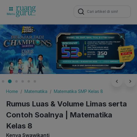
Search
for:
Home
Matematika
Matematika SMP Kelas 8
Rumus Luas & Volume Limas serta
Contoh Soalnya | Matematika
Kelas 8
Kenya Swawikanti