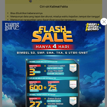
Itulah pengertian dan ciri-ciri kalimat fakta. Bagaimana, sudah
paham
kan
? Gampang
kok
, jika sebuah kalimat dalam artikel
telah terkonfirmasi oleh pihak yang terkait atau lembaga yang
terpercaya, kalimat itu bisa dikatakan sebagai kalimat fakta,
apalagi didukung oleh penambahan foto kejadian.
Kalian bisa juga belajar bareng STAR Master Teacher dan
teman-teman di seluruh Indonesia hanya di
Brain Academy
Online
. Belajarnya
live
, jadi dijamin bakalan seru banget!