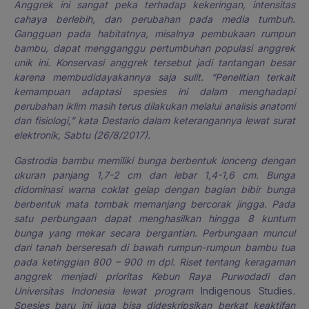
Anggrek ini sangat peka terhadap kekeringan, intensitas
cahaya berlebih, dan perubahan pada media tumbuh.
Gangguan pada habitatnya, misalnya pembukaan rumpun
bambu, dapat mengganggu pertumbuhan populasi anggrek
unik ini. Konservasi anggrek tersebut jadi tantangan besar
karena membudidayakannya saja sulit. “Penelitian terkait
kemampuan adaptasi spesies ini dalam menghadapi
perubahan iklim masih terus dilakukan melalui analisis anatomi
dan fisiologi,” kata Destario dalam keterangannya lewat surat
elektronik, Sabtu (26/8/2017).
Gastrodia bambu memiliki bunga berbentuk lonceng dengan
ukuran panjang 1,7-2 cm dan lebar 1,4-1,6 cm. Bunga
didominasi warna coklat gelap dengan bagian bibir bunga
berbentuk mata tombak memanjang bercorak jingga. Pada
satu perbungaan dapat menghasilkan hingga 8 kuntum
bunga yang mekar secara bergantian. Perbungaan muncul
dari tanah berseresah di bawah rumpun-rumpun bambu tua
pada ketinggian 800 – 900 m dpl. Riset tentang keragaman
anggrek menjadi prioritas Kebun Raya Purwodadi dan
Universitas Indonesia lewat program
Indigenous Studies
.
Spesies baru ini juga bisa dideskripsikan berkat keaktifan