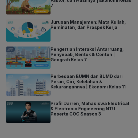
Faktor, dan Hasilnya | Ekonomi Kelas
7
Jurusan Manajemen: Mata Kuliah,
Peminatan, dan Prospek Kerja
Pengertian Interaksi Antarruang,
Penyebab, Bentuk & Contoh |
Geografi Kelas 7
Perbedaan BUMN dan BUMD dari
Peran, Ciri, Kelebihan &
Kekurangannya | Ekonomi Kelas 11
Profil Darren, Mahasiswa Electrical
& Electronic Engineering NTU
Peserta COC Season 3