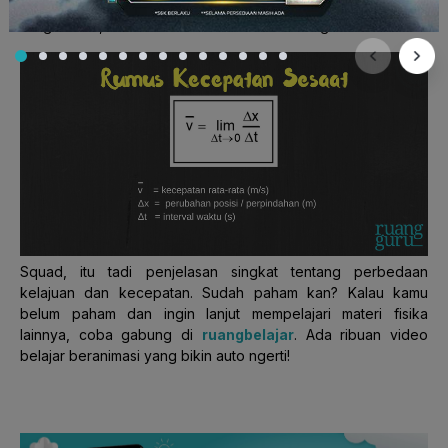
sesaat sebagai kecepatan rata-rata pada limit delta t yang
sangat kecil, mendekati nol. Dirumuskan sebagai berikut.
Squad, itu tadi penjelasan singkat tentang perbedaan
kelajuan dan kecepatan. Sudah paham kan? Kalau kamu
belum paham dan ingin lanjut mempelajari materi fisika
lainnya, coba gabung di
ruangbelajar
.
Ada ribuan video
belajar beranimasi yang bikin auto ngerti!