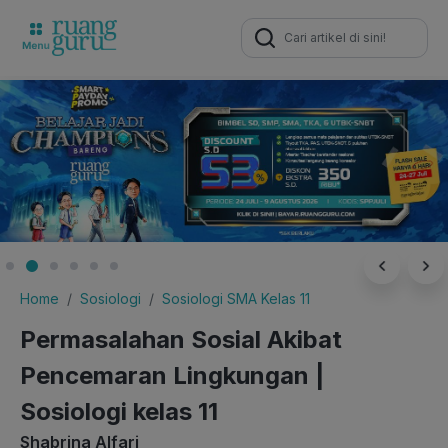
Search
for:
Home
Sosiologi
Sosiologi SMA Kelas 11
Permasalahan Sosial Akibat
Pencemaran Lingkungan |
Sosiologi kelas 11
Shabrina Alfari