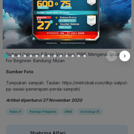
Referensi
Sunarto, Kamanto. 1993. Pengantar Sosiologi. Jakarta:
Lembaga Penerbit FE – UI.
Richard Osborne & Borin Van Loon. 1996. Mengenal Sosiologi
For Beginner. Bandung: Mizan
Sumber Foto
Tumpukan sampah. Tautan: https://metrobali.com/dkp-satpol-
pp-awasi-penerapan-perda-sampah/
Artikel diperbarui 27 November 2020
Kelas 11
Konsep Pelajaran
SMA
Sosiologi XI
Shabrina Alfari