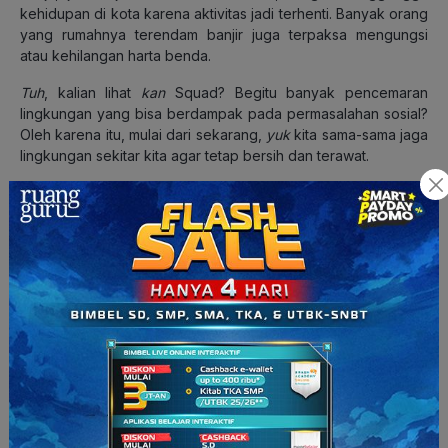
kehidupan di kota karena aktivitas jadi terhenti. Banyak orang
yang rumahnya terendam banjir juga terpaksa mengungsi
atau kehilangan harta benda.
Tuh
, kalian lihat
kan
Squad? Begitu banyak pencemaran
lingkungan yang bisa berdampak pada permasalahan sosial?
Oleh karena itu, mulai dari sekarang,
yuk
kita sama-sama jaga
lingkungan sekitar kita agar tetap bersih dan terawat.
Kamu ingin belajar materi pelajaran dengan lebih
menyenangkan, coba
aja
ikutan
ruangbelajar
Di sana, kamu
akan mendapatkan ribuan video pembelajaran, lengkap
dengan animasi, soal latihan, serta rangkuman yang
memudahkan,
lho!