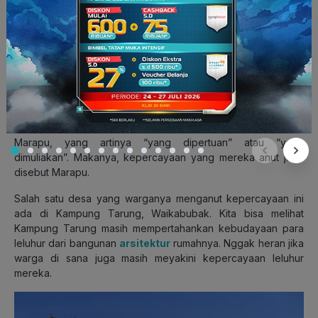
5. Marapu
Last but not least
, Marapu adalah aliran kepercayaan lokal
Indonesia yang berasal dari Sumba, Nusa Tenggara Timur.
Para penganut Marapu menerapkan keyakinannya dengan
memuja arwah-arwah para leluhur.
Nah, dalam bahasa Sumba, arwah-arwah leluhur itu disebut
Marapu, yang artinya “yang dipertuan” atau “yang
dimuliakan”. Makanya, kepercayaan yang mereka anut juga
disebut Marapu.
Salah satu desa yang warganya menganut kepercayaan ini
ada di Kampung Tarung, Waikabubak. Kita bisa melihat
Kampung Tarung masih mempertahankan kebudayaan para
leluhur dari bangunan
arsitektur
rumahnya. Nggak heran jika
warga di sana juga masih meyakini kepercayaan leluhur
mereka.