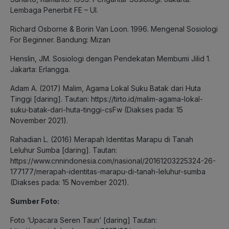
Lembaga Penerbit FE – UI.
Richard Osborne & Borin Van Loon. 1996. Mengenal Sosiologi
For Beginner. Bandung: Mizan
Henslin, JM. Sosiologi dengan Pendekatan Membumi Jilid 1.
Jakarta: Erlangga.
Adam A. (2017) Malim, Agama Lokal Suku Batak dari Huta
Tinggi [daring]. Tautan: https://tirto.id/malim-agama-lokal-
suku-batak-dari-huta-tinggi-csFw (Diakses pada: 15
November 2021).
Rahadian L. (2016) Merapah Identitas Marapu di Tanah
Leluhur Sumba [daring]. Tautan:
https://www.cnnindonesia.com/nasional/20161203225324-26-
177177/merapah-identitas-marapu-di-tanah-leluhur-sumba
(Diakses pada: 15 November 2021).
Sumber Foto:
Foto ‘Upacara Seren Taun’ [daring] Tautan: