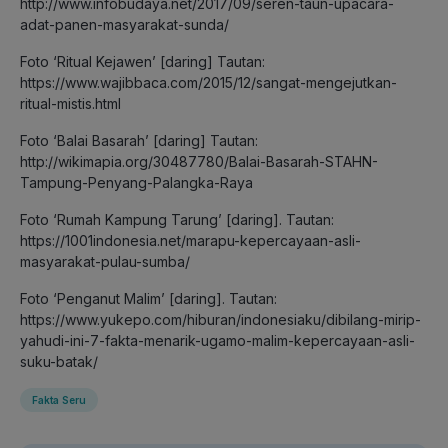
http://www.infobudaya.net/2017/09/seren-taun-upacara-
adat-panen-masyarakat-sunda/
Foto ‘Ritual Kejawen’ [daring] Tautan:
https://www.wajibbaca.com/2015/12/sangat-mengejutkan-
ritual-mistis.html
Foto ‘Balai Basarah’ [daring] Tautan:
http://wikimapia.org/30487780/Balai-Basarah-STAHN-
Tampung-Penyang-Palangka-Raya
Foto ‘Rumah Kampung Tarung’ [daring]. Tautan:
https://1001indonesia.net/marapu-kepercayaan-asli-
masyarakat-pulau-sumba/
Foto ‘Penganut Malim’ [daring]. Tautan:
https://www.yukepo.com/hiburan/indonesiaku/dibilang-mirip-
yahudi-ini-7-fakta-menarik-ugamo-malim-kepercayaan-asli-
suku-batak/
Fakta Seru