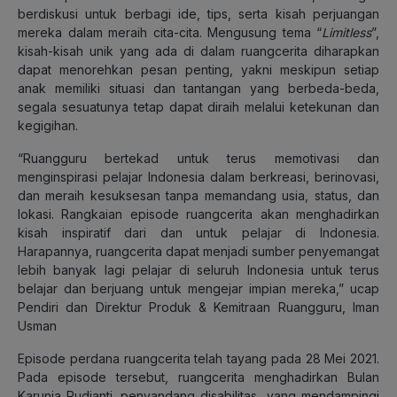
berdiskusi untuk berbagi ide, tips, serta kisah perjuangan
mereka dalam meraih cita-cita. Mengusung tema “
Limitless
”,
kisah-kisah unik yang ada di dalam ruangcerita diharapkan
dapat menorehkan pesan penting, yakni meskipun setiap
anak memiliki situasi dan tantangan yang berbeda-beda,
segala sesuatunya tetap dapat diraih melalui ketekunan dan
kegigihan.
“Ruangguru bertekad untuk terus memotivasi dan
menginspirasi pelajar Indonesia dalam berkreasi, berinovasi,
dan meraih kesuksesan tanpa memandang usia, status, dan
lokasi. Rangkaian episode ruangcerita akan menghadirkan
kisah inspiratif dari dan untuk pelajar di Indonesia.
Harapannya, ruangcerita dapat menjadi sumber penyemangat
lebih banyak lagi pelajar di seluruh Indonesia untuk terus
belajar dan berjuang untuk mengejar impian mereka,” ucap
Pendiri dan Direktur Produk & Kemitraan Ruangguru, Iman
Usman
Episode perdana ruangcerita telah tayang pada 28 Mei 2021.
Pada episode tersebut, ruangcerita menghadirkan Bulan
Karunia Rudianti, penyandang disabilitas yang mendampingi