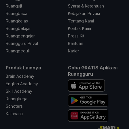
Ruanguji
Syarat & Ketentuan
Ruangbaca
Kebijakan Privasi
Ruangkelas
Tentang Kami
Ruangbelajar
Kontak Kami
Ruangpengajar
Press Kit
Ruangguru Privat
Bantuan
Ruangpeduli
Karier
Produk Lainnya
Coba GRATIS Aplikasi
Ruangguru
Brain Academy
English Academy
Skill Academy
Ruangkerja
Schoters
Kalananti