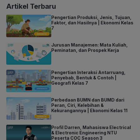
Artikel Terbaru
Pengertian Produksi, Jenis, Tujuan,
Faktor, dan Hasilnya | Ekonomi Kelas
7
Jurusan Manajemen: Mata Kuliah,
Peminatan, dan Prospek Kerja
Pengertian Interaksi Antarruang,
Penyebab, Bentuk & Contoh |
Geografi Kelas 7
Perbedaan BUMN dan BUMD dari
Peran, Ciri, Kelebihan &
Kekurangannya | Ekonomi Kelas 11
Profil Darren, Mahasiswa Electrical
& Electronic Engineering NTU
Peserta COC Season 3