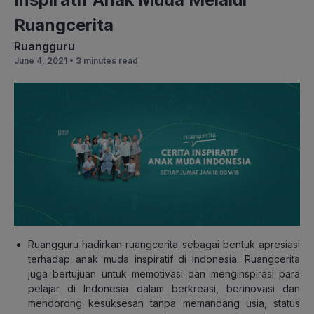
Ruangcerita
Ruangguru
June 4, 2021 •
3 minutes read
Ruangguru hadirkan ruangcerita sebagai bentuk apresiasi
terhadap anak muda inspiratif di Indonesia. Ruangcerita
juga bertujuan untuk memotivasi dan menginspirasi para
pelajar di Indonesia dalam berkreasi, berinovasi dan
mendorong kesuksesan tanpa memandang usia, status