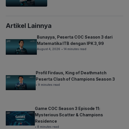
Artikel Lainnya
Bunayya, Peserta COC Season 3 dari
Matematika ITB dengan IPK 3,99
August 4, 2026
• 14 minutes read
Profil Firdaus, King of Deathmatch
Peserta Clash of Champions Season 3
• 9 minutes read
Game COC Season 3 Episode 11:
Mysterious Scatter & Champions
Residence
• 8 minutes read