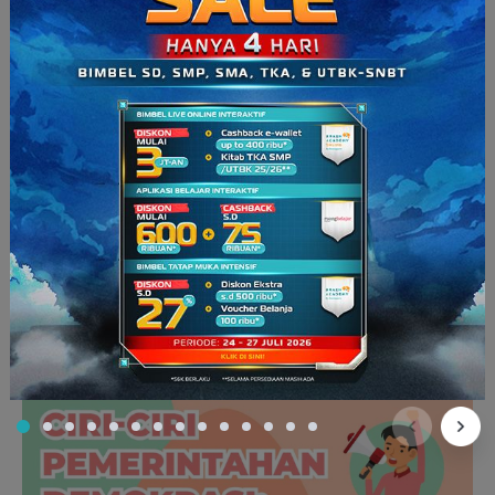
prinsip keadilan sosial dalam terwujudnya hak-hak ekonomi
masyarakat. Dengan begitu, bentuk-bentuk hegemoni
kekayaan alam serta sumber-sumber ekonomi haruslah
ditolak oleh pemerintah, agar seluruh masyarakat dapat
memiliki kesempatan yang sama dalam penggunaan
kekayaan negara.
Kalau
bidang kebudayaan nasional
, pemerintah menjamin
tersedianya fasilitas-fasilitas yang dapat mengembangkan
keunikan dan kemajemukan budaya Indonesia. Dengan
begitu, kekayaan budaya Indonesia dapat dipertahankan dan
dapat terus dikembangkan. Karena, banyak nilai positif yang
terkandung di dalam kemajemukan budaya Indonesia, yang
dapat membuat masyarakat terus berkembang dan sejahtera.