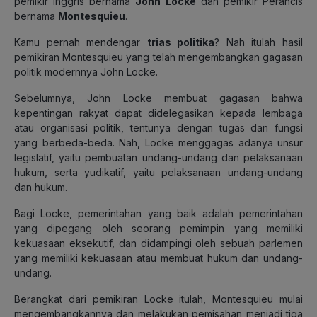
pemikir Inggris bernama
John Locke
dan pemikir Perancis
bernama
Montesquieu
.
Kamu pernah mendengar
trias politika
? Nah itulah hasil
pemikiran Montesquieu yang telah mengembangkan gagasan
politik modernnya John Locke.
Sebelumnya, John Locke membuat gagasan bahwa
kepentingan rakyat dapat didelegasikan kepada lembaga
atau organisasi politik, tentunya dengan tugas dan fungsi
yang berbeda-beda. Nah, Locke menggagas adanya unsur
legislatif, yaitu pembuatan undang-undang dan pelaksanaan
hukum, serta yudikatif, yaitu pelaksanaan undang-undang
dan hukum.
Bagi Locke, pemerintahan yang baik adalah pemerintahan
yang dipegang oleh seorang pemimpin yang memiliki
kekuasaan eksekutif, dan didampingi oleh sebuah parlemen
yang memiliki kekuasaan atau membuat hukum dan undang-
undang.
Berangkat dari pemikiran Locke itulah, Montesquieu mulai
mengembangkannya dan melakukan pemisahan menjadi tiga