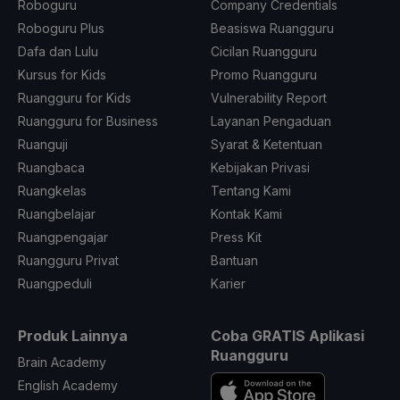
Roboguru
Company Credentials
Roboguru Plus
Beasiswa Ruangguru
Dafa dan Lulu
Cicilan Ruangguru
Kursus for Kids
Promo Ruangguru
Ruangguru for Kids
Vulnerability Report
Ruangguru for Business
Layanan Pengaduan
Ruanguji
Syarat & Ketentuan
Ruangbaca
Kebijakan Privasi
Ruangkelas
Tentang Kami
Ruangbelajar
Kontak Kami
Ruangpengajar
Press Kit
Ruangguru Privat
Bantuan
Ruangpeduli
Karier
Produk Lainnya
Coba GRATIS Aplikasi
Ruangguru
Brain Academy
English Academy