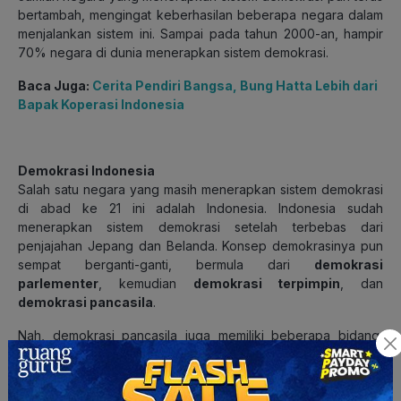
bertambah, mengingat keberhasilan beberapa negara dalam
menjalankan sistem ini. Sampai pada tahun 2000-an, hampir
70% negara di dunia menerapkan sistem demokrasi.
Baca Juga:
Cerita Pendiri Bangsa, Bung Hatta Lebih dari
Bapak Koperasi Indonesia
Demokrasi Indonesia
Salah satu negara yang masih menerapkan sistem demokrasi
di abad ke 21 ini adalah Indonesia. Indonesia sudah
menerapkan sistem demokrasi setelah terbebas dari
penjajahan Jepang dan Belanda. Konsep demokrasinya pun
sempat berganti-ganti, bermula dari
demokrasi
parlementer
, kemudian
demokrasi terpimpin
, dan
demokrasi pancasila
.
Nah, demokrasi pancasila juga memiliki beberapa bidang,
yaitu bidang ekonomi, dan bidang kebudayaan nasional.
Pada
bidang ekonomi
, pemerintah menjamin tegaknya