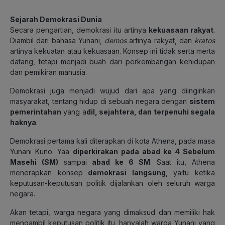
Sejarah Demokrasi Dunia
Secara pengartian, demokrasi itu artinya
kekuasaan rakyat
.
Diambil dari bahasa Yunani,
demos
artinya rakyat, dan
kratos
artinya kekuatan atau kekuasaan. Konsep ini tidak serta merta
datang, tetapi menjadi buah dari perkembangan kehidupan
dan pemikiran manusia.
Demokrasi juga menjadi wujud dari apa yang diinginkan
masyarakat, tentang hidup di sebuah negara dengan
sistem
pemerintahan
yang a
dil, sejahtera, dan terpenuhi segala
haknya
.
Demokrasi pertama kali diterapkan di kota Athena, pada masa
Yunani Kuno. Yaa
diperkirakan pada abad ke 4 Sebelum
Masehi (SM)
sampai
abad ke 6 SM
. Saat itu, Athena
menerapkan konsep
demokrasi langsung
, yaitu ketika
keputusan-keputusan politik dijalankan oleh seluruh warga
negara.
Akan tetapi, warga negara yang dimaksud dan memiliki hak
mengambil keputusan politik itu, hanyalah warga Yunani yang