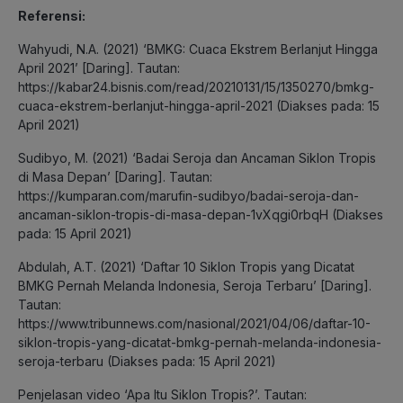
Referensi:
Wahyudi, N.A. (2021) ‘BMKG: Cuaca Ekstrem Berlanjut Hingga
April 2021’ [Daring]. Tautan:
https://kabar24.bisnis.com/read/20210131/15/1350270/bmkg-
cuaca-ekstrem-berlanjut-hingga-april-2021 (Diakses pada: 15
April 2021)
Sudibyo, M. (2021) ‘Badai Seroja dan Ancaman Siklon Tropis
di Masa Depan’ [Daring]. Tautan:
https://kumparan.com/marufin-sudibyo/badai-seroja-dan-
ancaman-siklon-tropis-di-masa-depan-1vXqgi0rbqH (Diakses
pada: 15 April 2021)
Abdulah, A.T. (2021) ‘Daftar 10 Siklon Tropis yang Dicatat
BMKG Pernah Melanda Indonesia, Seroja Terbaru’ [Daring].
Tautan:
https://www.tribunnews.com/nasional/2021/04/06/daftar-10-
siklon-tropis-yang-dicatat-bmkg-pernah-melanda-indonesia-
seroja-terbaru (Diakses pada: 15 April 2021)
Penjelasan video ‘Apa Itu Siklon Tropis?’. Tautan: