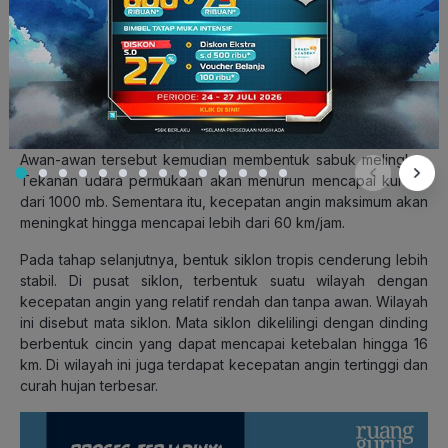
Seperti namanya, siklon tropis tumbuh di perairan sekitar
wilayah tropis yang memiliki suhu permukaan laut hangat.
Pada awal tahap pembentukannya, suhu permukaan laut
yang hangat akan menyebabkan sistem tekanan rendah di
wilayah tersebut. Akibatnya, terbentuklah kumpulan awan-
awan konvektif (awan Cumulonimbus).
Awan-awan tersebut kemudian membentuk sabuk melingkar.
Tekanan udara permukaan akan menurun mencapai kurang
dari 1000 mb. Sementara itu, kecepatan angin maksimum akan
meningkat hingga mencapai lebih dari 60 km/jam.
Pada tahap selanjutnya, bentuk siklon tropis cenderung lebih
stabil. Di pusat siklon, terbentuk suatu wilayah dengan
kecepatan angin yang relatif rendah dan tanpa awan. Wilayah
ini disebut mata siklon. Mata siklon dikelilingi dengan dinding
berbentuk cincin yang dapat mencapai ketebalan hingga 16
km. Di wilayah ini juga terdapat kecepatan angin tertinggi dan
curah hujan terbesar.