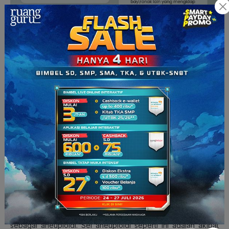
Untuk kasus pengidap sindrom down, mereka kan mengalami
abnormal kromosom, nah abnormal kromosom ini disebut juga
sebagai aneuploidi. Sel aneuploidi seperti ini adalah akibat