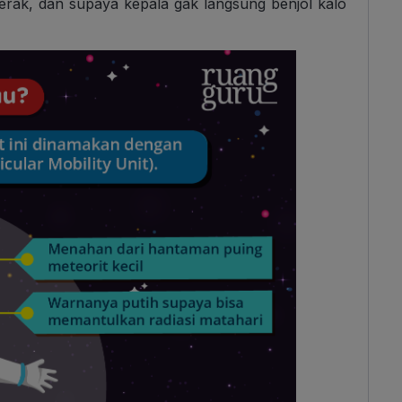
erak, dan supaya kepala gak langsung benjol kalo