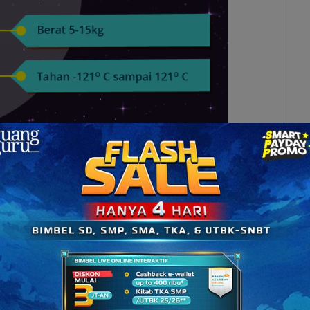
 akan membuat kita bisa hidup di luar angkasa?
ya oksigen yang dibawa, dan hal-hal lain kayak
brak begitu aja. Apabila kondisi baik-baik aja,
onaut bisa bertahan di luar kapal luar angkasa
?