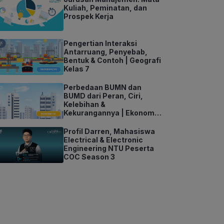
Kuliah, Peminatan, dan
Prospek Kerja
Pengertian Interaksi
Antarruang, Penyebab,
Bentuk & Contoh | Geografi
Kelas 7
Perbedaan BUMN dan
BUMD dari Peran, Ciri,
Kelebihan &
Kekurangannya | Ekonomi
Kelas 11
Profil Darren, Mahasiswa
Electrical & Electronic
Engineering NTU Peserta
COC Season 3