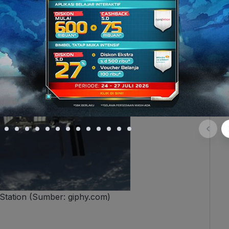
r angkasa biasa disebut dengan ISS (
International
gontrol segala hal yang terjadi di luar angkasa dan
i bumi. ISS ini berada di ketinggian 300-400 km
an yang sama dengan
terbentuknya aurora.
 Station (Sumber: giphy.com)