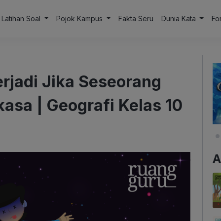
Latihan Soal
Pojok Kampus
Fakta Seru
Dunia Kata
Fo
erjadi Jika Seseorang
kasa | Geografi Kelas 10
A