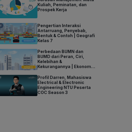
Kuliah, Peminatan, dan
Prospek Kerja
Pengertian Interaksi
Antarruang, Penyebab,
Bentuk & Contoh | Geografi
Kelas 7
Perbedaan BUMN dan
BUMD dari Peran, Ciri,
Kelebihan &
Kekurangannya | Ekonomi
Kelas 11
Profil Darren, Mahasiswa
Electrical & Electronic
Engineering NTU Peserta
COC Season 3