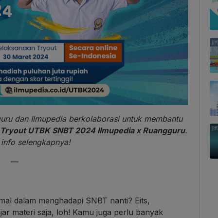
uru da
n Ilmupedia be
rkolaborasi untuk membantu
Tryout UTBK SNBT 2024 Ilmupedia x Ruangguru
.
 info selengkapnya!
—
timal dalam menghadapi SNBT
nanti? Eits,
r materi saja, loh! Kamu juga perlu banyak