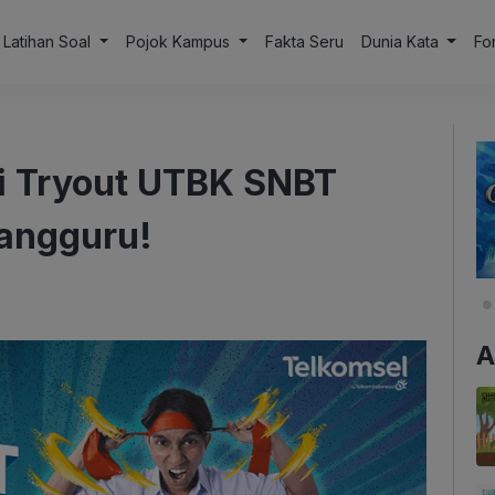
Latihan Soal
Pojok Kampus
Fakta Seru
Dunia Kata
Fo
 Tryout UTBK SNBT
uangguru!
A