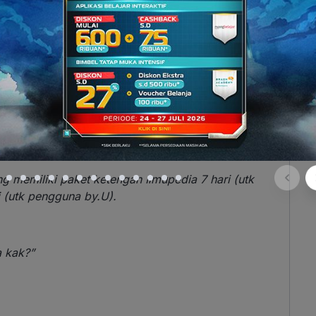
uai peraturan pemerintah
 Lolos PTN
ng memiliki paket ketengan Ilmupedia 7 hari (utk
i (utk pengguna by.U).
a kak?”