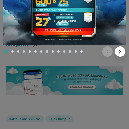
berkesempatan menggeluti bidang pemasaran juga mampu
mengasah keahlian mereka dalam bernegosiasi.
Nah
, dari beberapa jurusan yang sudah dijelaskan di atas,
kalian para sanguinis berminat untuk masuk ke jurusan yang
mana
nih
? Sambil dipertimbangkan, pelajari juga materi-materi
apa yang digunakan untuk tes perguruan tinggi di
ruangbelajar
ya.
Kampus dan Jurusan
Pojok Kampus