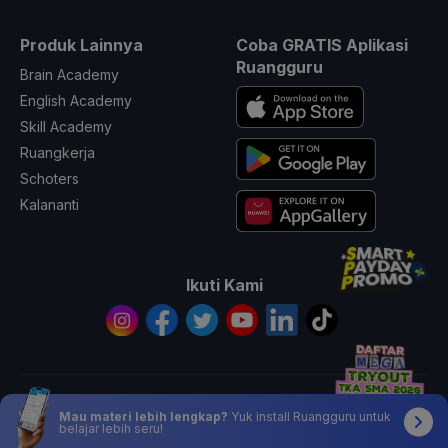
Produk Lainnya
Coba GRATIS Aplikasi
Ruangguru
Brain Academy
English Academy
Skill Academy
Ruangkerja
Schoters
Kalananti
Ikuti Kami
© 2026 All Rights Reserved PT. Ruang Raya Indonesia
Mau materi lebih lengkap?
Yuk install Ruangguru untuk
belajar lebih seru!