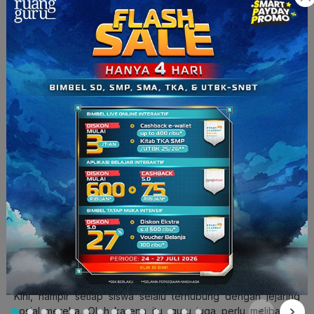
sesuai dengan usia dan pengetahuan yang dimiliki. Membuat
online quiz
mengenai salah satu topik tertentu, bisa jadi
contohnya.
5. Media sosial
Macam-macam media sosial yang bisa dimanfaatkan guru.
(Sumber: smallbiztrends.com)
Kini, hampir setiap siswa selalu terhubung dengan jejaring
sosial mereka. Oleh karena itu, guru juga perlu melibatkan