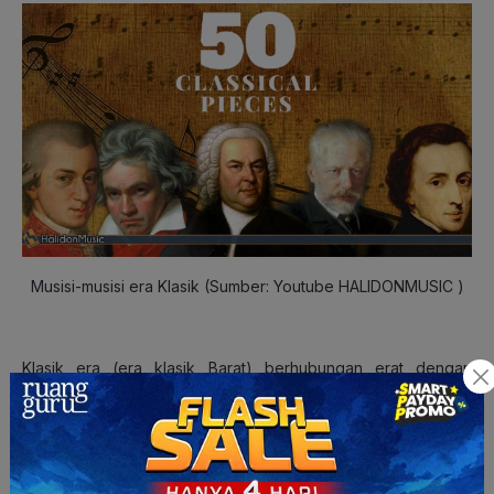
Musisi-musisi era Klasik (Sumber: Youtube HALIDONMUSIC )
Klasik era (era klasik Barat) berhubungan erat dengan
harmoni
. Beberapa hasil karya dari masa ini merupakan hasil
karya yang tidak dapat dibandingkan dengan karya apa pun
pada masa sebelumnya, seperti karya Beethoven berjudul
Fifth Symphony. Haydn dan Mozart adalah musisi yang
menjadi ‘kunci’ di era ini. Di akhir era Klasik, musisi