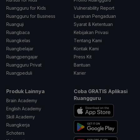
Ruangguru for Kids
Vulnerability Report
Ruangguru for Business
Layanan Pengaduan
Ruanguji
Syarat & Ketentuan
Ruangbaca
Kebijakan Privasi
Ruangkelas
Tentang Kami
Ruangbelajar
Kontak Kami
Ruangpengajar
Press Kit
Ruangguru Privat
Bantuan
Ruangpeduli
Karier
Produk Lainnya
Coba GRATIS Aplikasi
Ruangguru
Brain Academy
English Academy
Skill Academy
Ruangkerja
Schoters