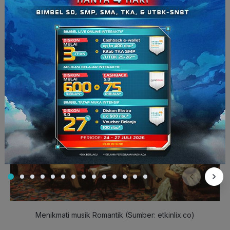
menggubah musik dengan tambahan instrumen selain piano,
seperti klarinet, trombon, dan timpani.
Baca Juga:
Kenapa Suara Kita Jelek saat Direkam?\
5. Zaman Romantik (1810-1900an)
Menikmati musik Romantik (Sumber: etkinlix.co)