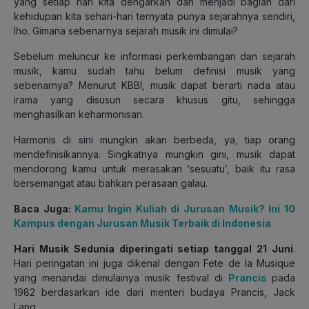
yang setiap hari kita dengarkan dan menjadi bagian dari
kehidupan kita sehari-hari ternyata punya sejarahnya sendiri,
lho. Gimana sebenarnya sejarah musik ini dimulai?
Sebelum meluncur ke informasi perkembangan dan sejarah
musik, kamu sudah tahu belum definisi musik yang
sebenarnya? Menurut KBBI, musik dapat berarti nada atau
irama yang disusun secara khusus gitu, sehingga
menghasilkan keharmonisan.
Harmonis di sini mungkin akan berbeda, ya, tiap orang
mendefinisikannya. Singkatnya mungkin gini, musik dapat
mendorong kamu untuk merasakan ‘sesuatu’, baik itu rasa
bersemangat atau bahkan perasaan galau.
Baca Juga:
Kamu Ingin Kuliah di Jurusan Musik? Ini 10
Kampus dengan Jurusan Musik Terbaik di Indonesia
Hari Musik Sedunia diperingati setiap tanggal 21 Juni
.
Hari peringatan ini juga dikenal dengan Fete de la Musique
yang menandai dimulainya musik festival di
Prancis
pada
1982 berdasarkan ide dari menteri budaya Prancis, Jack
Lang.