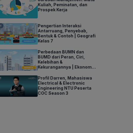
Kuliah, Peminatan, dan
Prospek Kerja
Pengertian Interaksi
Antarruang, Penyebab,
Bentuk & Contoh | Geografi
Kelas 7
Perbedaan BUMN dan
BUMD dari Peran, Ciri,
Kelebihan &
Kekurangannya | Ekonomi
Kelas 11
Profil Darren, Mahasiswa
Electrical & Electronic
Engineering NTU Peserta
COC Season 3