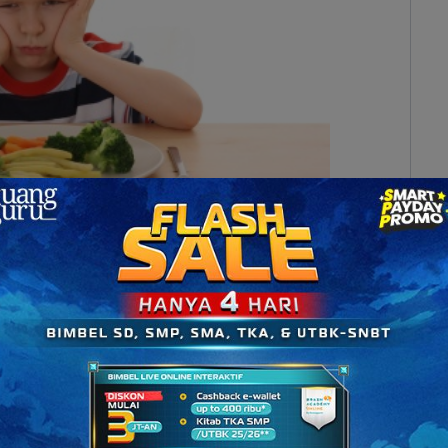
pada buah dan sayuran untuk menemani mereka
Sumber: voedingscentrum.com)
nak, berdasarkan penelitian yang dilakukan oleh
emiliki televisi di kamarnya juga cenderung
u ini timbul karena anak lebih memilih untuk
ndingkan dengan kedua makanan sehat tersebut.