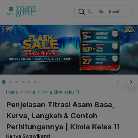
Search
for:
Home
Kimia
Kimia SMA Kelas 11
Penjelasan Titrasi Asam Basa,
Kurva, Langkah & Contoh
Perhitungannya | Kimia Kelas 11
Kenya Swawikanti