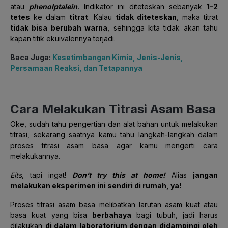
atau
phenolptalein
.
Indikator ini diteteskan sebanyak
1-2
tetes
ke dalam
titrat
. Kalau
tidak diteteskan
, maka titrat
tidak bisa berubah warna
, sehingga kita tidak akan tahu
kapan titik ekuivalennya terjadi.
Baca Juga:
Kesetimbangan Kimia, Jenis-Jenis,
Persamaan Reaksi, dan Tetapannya
Cara Melakukan Titrasi Asam Basa
Oke, sudah tahu pengertian dan alat bahan untuk melakukan
titrasi, sekarang saatnya kamu tahu langkah-langkah dalam
proses titrasi asam basa agar kamu mengerti cara
melakukannya.
Eits
, tapi ingat!
Don’t try this at home!
Alias
jangan
melakukan eksperimen ini sendiri di rumah, ya!
Proses titrasi asam basa melibatkan larutan asam kuat atau
basa kuat yang bisa
berbahaya
bagi tubuh, jadi harus
dilakukan
di dalam laboratorium dengan didampingi oleh