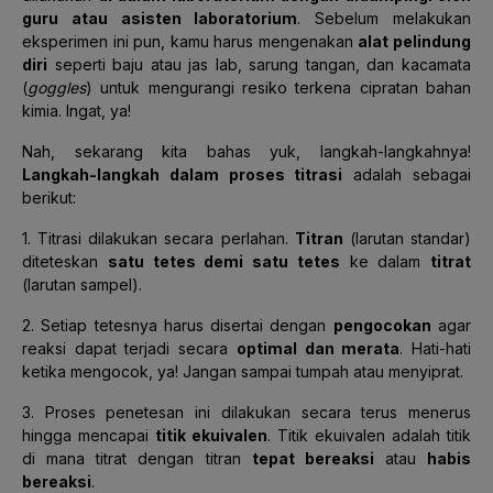
guru atau asisten laboratorium
. Sebelum melakukan
eksperimen ini pun, kamu harus mengenakan
alat pelindung
diri
seperti baju atau jas lab, sarung tangan, dan kacamata
(
goggles
) untuk mengurangi resiko terkena cipratan bahan
kimia. Ingat, ya!
Nah, sekarang kita bahas yuk, langkah-langkahnya!
Langkah-langkah dalam proses titrasi
adalah sebagai
berikut:
1. Titrasi dilakukan secara perlahan.
Titran
(larutan standar)
diteteskan
satu tetes demi satu tetes
ke dalam
titrat
(larutan sampel).
2. Setiap tetesnya harus disertai dengan
pengocokan
agar
reaksi dapat terjadi secara
optimal dan merata
. Hati-hati
ketika mengocok, ya! Jangan sampai tumpah atau menyiprat.
3. Proses penetesan ini dilakukan secara terus menerus
hingga mencapai
titik ekuivalen
. Titik ekuivalen adalah titik
di mana titrat dengan titran
tepat bereaksi
atau
habis
bereaksi
.