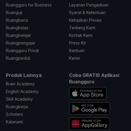
Ruangguru for Business
Layanan Pengaduan
Ruanguji
Syarat & Ketentuan
Ruangbaca
Kebijakan Privasi
Ruangkelas
Tentang Kami
Ruangbelajar
Kontak Kami
Ruangpengajar
Press Kit
Ruangguru Privat
Bantuan
Ruangpeduli
Karier
Produk Lainnya
Coba GRATIS Aplikasi
Ruangguru
Brain Academy
English Academy
Skill Academy
Ruangkerja
Schoters
Kalananti