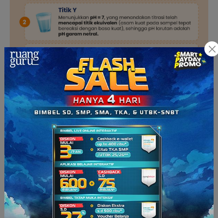
2. Titrasi Basa Kuat oleh Asam Kuat
Titrasi basa kuat oleh asam kuat, artinya:
Titran
(larutan standar pada
buret
) →
asam
kuat
Titrat
(larutan sampel pada labu
erlenmeyer
) →
basa
kuat
Titrasi basa kuat oleh asam kuat akan menghasilkan kurva
sebagai berikut.