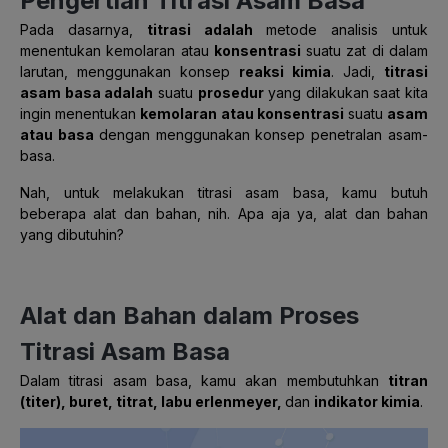
Pengertian Titrasi Asam Basa
Pada dasarnya,
titrasi adalah
metode analisis untuk
menentukan kemolaran atau
konsentrasi
suatu zat di dalam
larutan, menggunakan konsep
reaksi kimia
. Jadi,
titrasi
asam basa adalah
suatu
prosedur
yang dilakukan saat kita
ingin menentukan
kemolaran atau konsentrasi
suatu
as
am
atau basa
dengan menggunakan konsep penetralan asam-
basa.
Nah, untuk melakukan titrasi asam basa, kamu butuh
beberapa alat dan bahan, nih. Apa aja ya, alat dan bahan
yang dibutuhin?
Alat dan Bahan dalam Proses
Titrasi Asam Basa
Dalam titrasi asam basa, kamu akan membutuhkan
titran
(titer), buret, titrat, labu erlenmeyer,
dan
indikator kimia
.