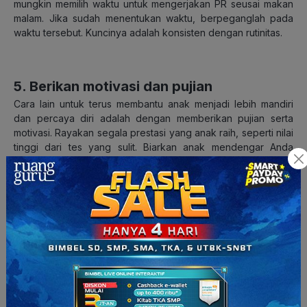
mungkin memilih waktu untuk mengerjakan PR seusai makan
malam. Jika sudah menentukan waktu, berpeganglah pada
waktu tersebut. Kuncinya adalah konsisten dengan rutinitas.
5. Berikan motivasi dan pujian
Cara lain untuk terus membantu anak menjadi lebih mandiri
dan percaya diri adalah dengan memberikan pujian serta
motivasi. Rayakan segala prestasi yang anak raih, seperti nilai
tinggi dari tes yang sulit. Biarkan anak mendengar Anda
memuji mereka di depan temannya atau keluarga. Anak akan
merasa tersanjung saat dirinya dipuji dan memacu
semangatnya untuk berusaha lebih baik lagi. Berikan juga
motivasi seperti, “Kalau PR kamu sudah selesai, ayo kita
makan di restoran kesukaanmu”.
6. Jangan langsung memberikan jawaban
Seperti yang sudah dijelaskan, PR adalah cara untuk mencari
tahu pemahaman anak mengenai pelajaran di kelas. Jika anak