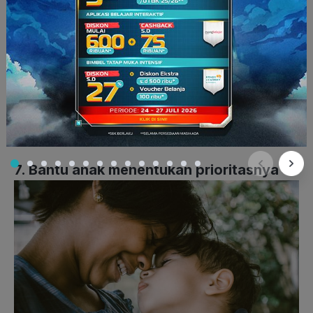
terlihat kebingungan, jangan langsung memberikan jawaban
atau cara menjawab soal kepada anak. Respon kebingungan
anak dengan pertanyaan yang membuatnya berpikir seperti,
“Apa saja yang guru jelaskan tadi di kelas? Kira-kira bisa
dipakai untuk menyelesaikan soal ini tidak?”. Cara ini akan
membuat anak berusaha mencari tahu jawaban sendiri dan
tidak bergantung pada orang lain. Ingat, jangan memarahi
atau membentak anak jika ia kesulitan saat mengerjakan PR.
7. Bantu anak menentukan prioritasnya