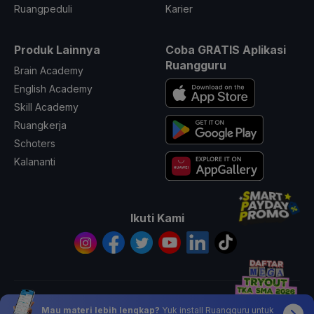
Ruangpeduli
Karier
Produk Lainnya
Coba GRATIS Aplikasi
Ruangguru
Brain Academy
English Academy
Skill Academy
Ruangkerja
Schoters
Kalananti
Ikuti Kami
© 2026 All Rights Reserved PT. Ruang Raya Indonesia
Mau materi lebih lengkap?
Yuk install Ruangguru untuk