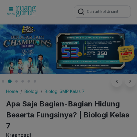
Search
for:
Home
Biologi
Biologi SMP Kelas 7
Apa Saja Bagian-Bagian Hidung
Beserta Fungsinya? | Biologi Kelas
7
Kresnoadi