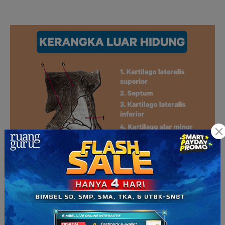
Kerangka luar hidung (Ballenger, 1994)