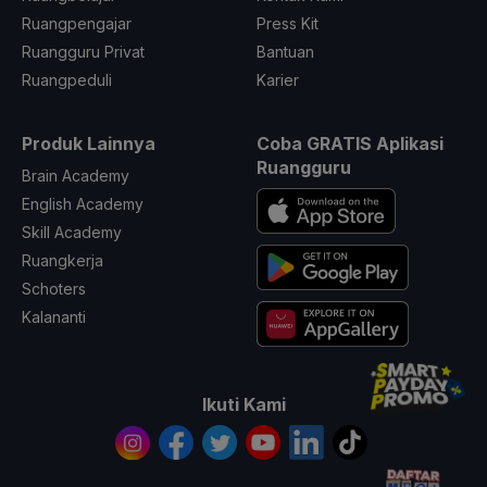
Ruangpengajar
Press Kit
Ruangguru Privat
Bantuan
Ruangpeduli
Karier
Produk Lainnya
Coba GRATIS Aplikasi
Ruangguru
Brain Academy
English Academy
Skill Academy
Ruangkerja
Schoters
Kalananti
Ikuti Kami