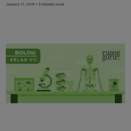
January 17, 2018 •
3 minutes read