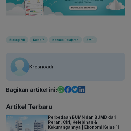
Biologi VII
Kelas 7
Konsep Pelajaran
SMP
Kresnoadi
Bagikan artikel ini:
Artikel Terbaru
Perbedaan BUMN dan BUMD dari
Peran, Ciri, Kelebihan &
Kekurangannya | Ekonomi Kelas 11