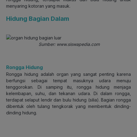
menyaring kotoran yang masuk.
Hidung Bagian Dalam
Sumber: www.siswapedia.com
Rongga Hidung
Rongga hidung adalah organ yang sangat penting karena
berfungsi sebagai tempat masuknya udara menuju
tenggorokan. Di samping itu, rongga hidung menjaga
kelembapan, suhu, dan tekanan udara. Di dalam rongga,
terdapat selaput lendir dan bulu hidung (silia). Bagian rongga
dibentuk oleh tulang tengkorak yang membentuk dinding-
dinding hidung.