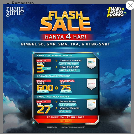
Pemasaran
Promosi dan Hubungan Masyarakat
Pemasaran Media Sosial
Pelayanan Pelanggan
4. Pendidikan Anak Usia Dini
Konsentrasi studi:
Administrasi Pusat PAUD
Spesialis Perawatan Anak Usia Dini dan Sekolah
Pendidikan dan Pengembangan Anak Usia Dini
Pendidikan Luar Biasa
5.
Teknologi Informasi (TI)
Konsentrasi studi:
Keamanan Digital
Sistem Informasi Geografis (SIG)
Teknisi IT
Sistem Informasi Komputer (CIS) dan Ilmu Komputer (CS)
Teknologi Internetworking Komputer (CIT)
6. Media