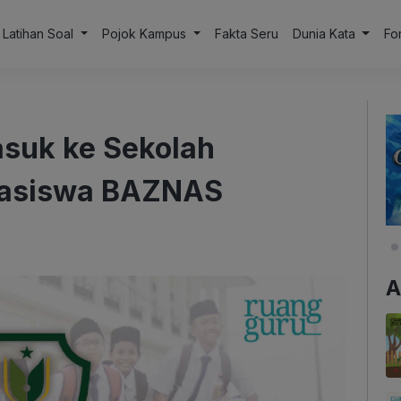
Latihan Soal
Pojok Kampus
Fakta Seru
Dunia Kata
Fo
suk ke Sekolah
easiswa BAZNAS
A