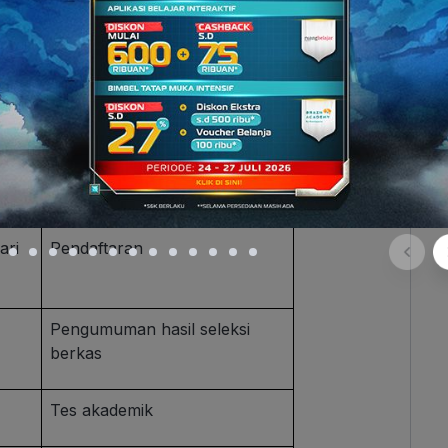
Sumber:
facebook.com/pendidikanbaznas
)
apapun
or saat survey faktual
Keterangan
ari
Pendaftaran
Pengumuman hasil seleksi
berkas
Tes akademik