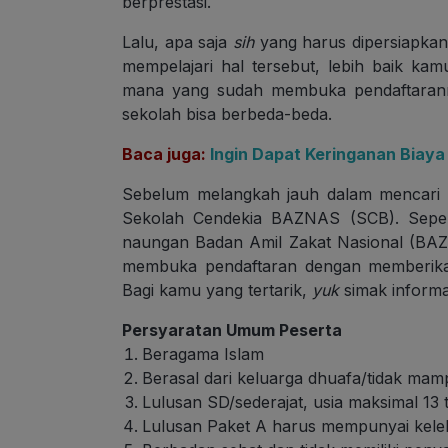
berprestasi.
Lalu, apa saja
sih
yang harus dipersiapka
mempelajari hal tersebut, lebih baik ka
mana yang sudah membuka pendaftaranny
sekolah bisa berbeda-beda.
Baca juga:
Ingin Dapat Keringanan Biay
Sebelum melangkah jauh dalam mencari i
Sekolah Cendekia BAZNAS (SCB). Sepe
naungan Badan Amil Zakat Nasional (BAZ
membuka pendaftaran dengan memberikan
Bagi kamu yang tertarik,
yuk
simak informas
Persyaratan Umum Peserta
Beragama Islam
Berasal dari keluarga dhuafa/tidak mam
Lulusan SD/sederajat, usia maksimal 13 
Lulusan Paket A harus mempunyai kele