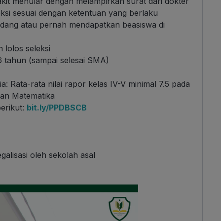
akit menular dengan melampirkan surat dari dokter
eksi sesuai dengan ketentuan yang berlaku
sedang atau pernah mendapatkan beasiswa di
 lolos seleksi
 tahun (sampai selesai SMA)
a: Rata-rata nilai rapor kelas IV-V minimal 7.5 pada
dan Matematika
berikut:
bit.ly/PPDBSCB
galisasi oleh sekolah asal