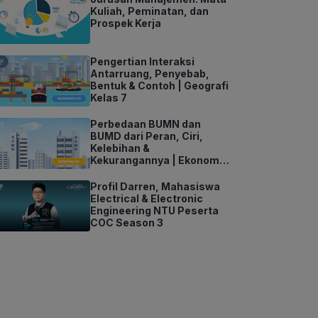
Kuliah, Peminatan, dan
Prospek Kerja
Pengertian Interaksi
Antarruang, Penyebab,
Bentuk & Contoh | Geografi
Kelas 7
Perbedaan BUMN dan
BUMD dari Peran, Ciri,
Kelebihan &
Kekurangannya | Ekonomi
Kelas 11
Profil Darren, Mahasiswa
Electrical & Electronic
Engineering NTU Peserta
COC Season 3