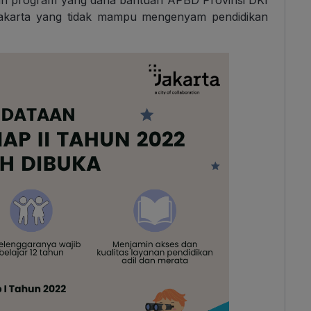
alah program yang dana bantuan APBD Provinsi DKI
Jakarta yang tidak mampu mengenyam pendidikan