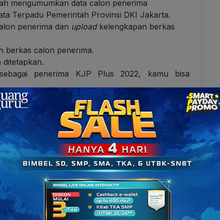
olah mengumumkan data calon penerima
Data Terpadu Pemerintah Provinsi DKI Jakarta.
alon penerima dan
upload
kelengkapan berkas
an berkas calon penerima.
 ditetapkan.
r sebagai penerima KJP Plus 2022, kamu bisa
gal untuk mengetahui terdaftar atau tidaknya
Sosial ke Dinas Pendidikan.
 untuk mengetahui sekolah peserta didik pada