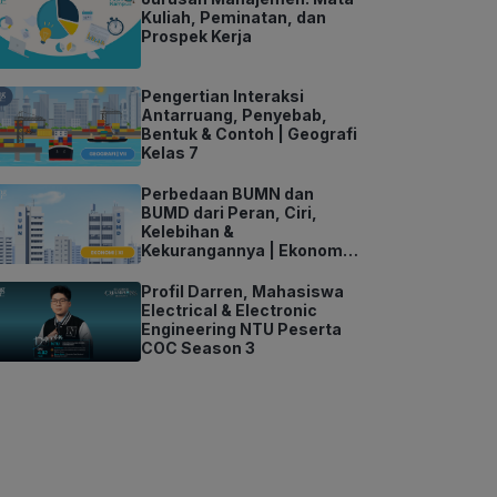
Kuliah, Peminatan, dan
Prospek Kerja
Pengertian Interaksi
Antarruang, Penyebab,
Bentuk & Contoh | Geografi
Kelas 7
Perbedaan BUMN dan
BUMD dari Peran, Ciri,
Kelebihan &
Kekurangannya | Ekonomi
Kelas 11
Profil Darren, Mahasiswa
Electrical & Electronic
Engineering NTU Peserta
COC Season 3