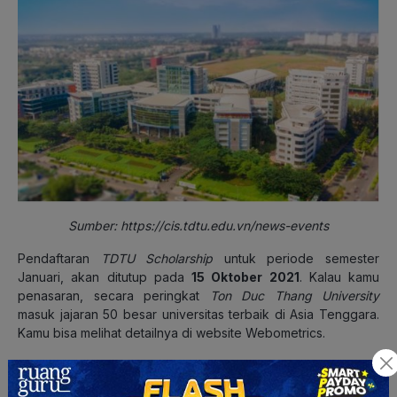
Sumber:
https://cis.tdtu.edu.vn/news-events
Pendaftaran
TDTU Scholarship
untuk periode semester
Januari, akan ditutup pada
15 Oktober 2021
. Kalau kamu
penasaran, secara peringkat
Ton Duc Thang University
masuk jajaran 50 besar universitas terbaik di Asia Tenggara.
Kamu bisa melihat detailnya di website
Webometrics
.
Jadi, sudah yakin belum nih untuk mendaftar TDTU
Scholarship? Kalau sudah, kamu harus pastikan dulu
ya
kira-