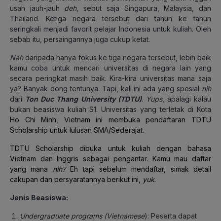
usah jauh-jauh
deh
, sebut saja Singapura, Malaysia, dan
Thailand. Ketiga negara tersebut dari tahun ke tahun
seringkali menjadi favorit pelajar Indonesia untuk kuliah. Oleh
sebab itu, persaingannya juga cukup ketat.
Nah
daripada hanya fokus ke tiga negara tersebut, lebih baik
kamu coba untuk mencari universitas di negara lain yang
secara peringkat masih baik. Kira-kira universitas mana saja
ya? Banyak dong tentunya. Tapi, kali ini ada yang spesial
nih
dari
Ton Duc Thang University (TDTU)
.
Yups
, apalagi kalau
bukan beasiswa kuliah S1. Universitas yang terletak di Kota
Ho Chi Minh, Vietnam ini membuka pendaftaran TDTU
Scholarship untuk lulusan SMA/Sederajat.
TDTU Scholarship dibuka untuk kuliah dengan bahasa
Vietnam dan Inggris sebagai pengantar. Kamu mau daftar
yang mana
nih?
Eh
tapi sebelum mendaftar, simak detail
cakupan dan persyaratannya berikut ini,
yuk
.
Jenis Beasiswa:
Undergraduate programs (Vietnamese
): Peserta dapat