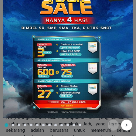
kira ingin mendaftar beasiswa kuliah dengan pengantar
bahasa Vietnam atau Inggris. Kamu bisa membaca informasi
selengkapnya mengenai
TDTU Scholarship
di
sini
.
Informasi dan Kontak:
Youtube: Ton Duc Thang University
Telepon: +84 28 377 55 108
Email:
cis@tdtu.edu.vn
Website:
https://cis.tdtu.edu.vn/
“Duh ribet ya kalau mau kuliah di luar negeri, banyak banget
persyaratannya”
Hayo,
siapa yang belum daftar sudah berpikir seperti itu?
Big
No ya!
Ingat, untuk bisa mendapatkan hasil yang maksimal,
usaha pun juga harus mengikuti. Jadi, yang terpenting
sekarang adalah berusaha untuk memenuhi semua