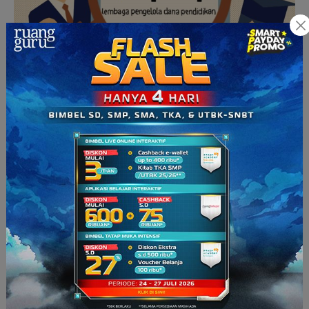
Beasiswa LPDP untuk melanjutkan gelar master, spesialis, dan
doktor
(Sumber: rencanamu.id)
Adapun bentuk beasiswa yang diberikan oleh LPDP kepada
mahasiswa yang akan menempuh studi S2 dan S3 baik di
dalam atau luar negeri adalah berupa bantuan biaya untuk
mereka yang mengalami masalah biaya untuk menyelesaikan
tesis atau disertasinya. Dana beasiswa akan diberikan
dengan pertimbangan dana yang diajukan. Umumnya, dana
beasiswa untuk penyelesaian tesis dibiayai maksimal sebesar
satu tahun dan penyelesaian disertasi dibiayai maksimal 2
tahun.
4. Program Beasiswa Santri Berprestasi