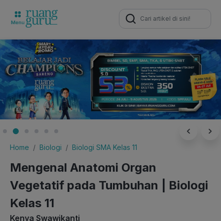
Search
for:
Home
Biologi
Biologi SMA Kelas 11
Mengenal Anatomi Organ
Vegetatif pada Tumbuhan | Biologi
Kelas 11
Kenya Swawikanti