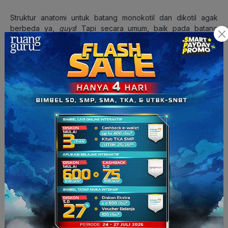
Struktur anatomi untuk batang monokotil dan dikotil agak
berbeda ya,
guys
! Tapi secara umum, baik pada batang
dikotil maupun monokotil, terdapat 3 bagian yaitu
epidermis
,
berkas pembuluh
, dan
jaringan dasar
. Untuk bagian
epidermis, baik pada batang monokotil dan dikotil tidak
terlalu berbeda ya, secara anatomi. Perbedaan antara
anatomi batang dikotil dan monokotil terdapat pada jaringan
dasar dan berkas pembuluhnya.
Baca Juga:
6 Jenis Jaringan Tumbuhan & Fungsinya,
Apa Saja Ya?