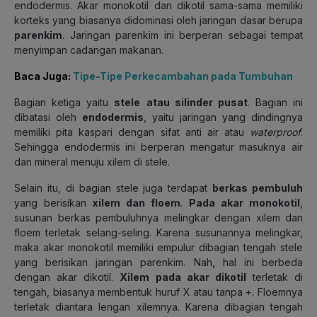
endodermis. Akar monokotil dan dikotil sama-sama memiliki
korteks yang biasanya didominasi oleh jaringan dasar berupa
parenkim
. Jaringan parenkim ini berperan sebagai tempat
menyimpan cadangan makanan.
Baca Juga:
Tipe-Tipe Perkecambahan pada Tumbuhan
Bagian ketiga yaitu
stele
atau silinder pusat
. Bagian ini
dibatasi oleh
endodermis
, yaitu jaringan yang dindingnya
memiliki pita kaspari dengan sifat anti air atau
waterproof
.
Sehingga endodermis ini berperan mengatur masuknya air
dan mineral menuju xilem di stele.
Selain itu, di bagian stele juga terdapat
berkas pembuluh
yang berisikan
xilem dan floem
.
Pada akar monokotil
,
susunan berkas pembuluhnya melingkar dengan xilem dan
floem terletak selang-seling. Karena susunannya melingkar,
maka akar monokotil memiliki empulur dibagian tengah stele
yang berisikan jaringan parenkim. Nah, hal ini berbeda
dengan akar dikotil.
Xilem pada akar dikotil
terletak di
tengah, biasanya membentuk huruf X atau tanpa +. Floemnya
terletak diantara lengan xilemnya. Karena dibagian tengah