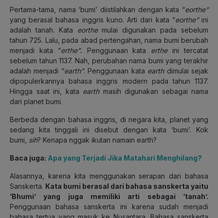
Pertama-tama, nama ‘bumi’ diistilahkan dengan kata “
eorthe”
yang berasal bahasa inggris kuno. Arti dari kata “
eorthe”
ini
adalah tanah. Kata
eorthe
mulai digunakan pada sebelum
tahun 725. Lalu, pada abad pertengahan, nama bumi berubah
menjadi kata “
erthe”
.
Penggunaan kata
erthe
ini tercatat
sebelum tahun 1137. Nah, perubahan nama bumi yang terakhir
adalah menjadi “
earth”
. Penggunaan kata
earth
dimulai sejak
dipopulerkannya bahasa inggris modern pada tahun 1137.
Hingga saat ini, kata
earth
masih digunakan sebagai nama
dari planet bumi.
Berbeda dengan bahasa inggris, di negara kita, planet yang
sedang kita tinggali ini disebut dengan kata ‘bumi’. Kok
bumi,
sih
? Kenapa nggak ikutan namain earth?
Baca juga:
Apa yang Terjadi Jika Matahari Menghilang?
Alasannya, karena kita menggunakan serapan dari bahasa
Sanskerta.
Kata bumi berasal dari bahasa sanskerta yaitu
‘Bhumi’ yang juga memiliki arti sebagai ‘tanah’.
Penggunaan bahasa sanskerta ini karena sudah menjadi
bahasa tertua yang masuk ke Nusantara. Bahasa sanskerta