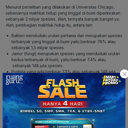
Menurut penelitian yang dilakukan di Universitas Chicago,
sebenarnya makhluk hidup yang tinggal di bumi diperkirakan
sebanyak 2 milyar spesies.
Wah
, ternyata banyak banget ya.
Nah,
pembagian makhluk hidup itu, antara lain:
Bakteri menduduki urutan pertama dan merupakan spesies
terbanyak yang tinggal di bumi yaitu berkisar 78% atau
sebanyak 1,5 milyar spesies.
Jamur (fungi) merupakan spesies yang menduduki urutan
kedua terbanyak di bumi, yaitu berkisar 7.4% atau
sebanyak 148 juta spesies.
Protista yang ada berkisar 7.3% atau sebanyak 146 juta
spesies.
Binatang yang ada di bumi berkisar 7.3% atau sebanyak
146 juta spesies.
Tumbuhan merupakan spesies yang paling sedikit jenisnya
di bumi, yaitu hanya ada berkisar 0.02% atau sebanyak
400 ribu spesies.
Bumi berputar