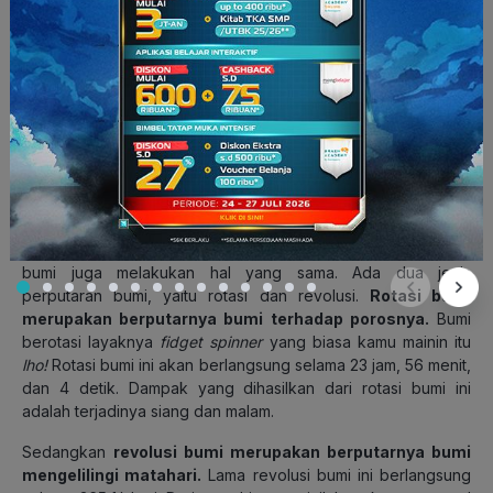
rotasi bumi (
sumber: giphy.com)
Layaknya planet-planet lain yang selalu mengelilingi matahari,
bumi juga melakukan hal yang sama. Ada dua jenis
perputaran bumi, yaitu rotasi dan revolusi.
Rotasi bumi
merupakan berputarnya bumi terhadap porosnya.
Bumi
berotasi layaknya
fidget spinner
yang biasa kamu mainin itu
lho!
Rotasi bumi ini akan berlangsung selama 23 jam, 56 menit,
dan 4 detik. Dampak yang dihasilkan dari rotasi bumi ini
adalah terjadinya siang dan malam.
Sedangkan
revolusi bumi merupakan berputarnya bumi
mengelilingi matahari.
Lama revolusi bumi ini berlangsung