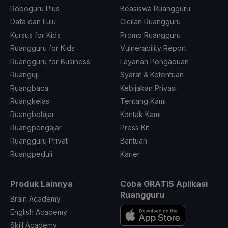
Roboguru Plus
Beasiswa Ruangguru
Dafa dan Lulu
Cicilan Ruangguru
Kursus for Kids
Promo Ruangguru
Ruangguru for Kids
Vulnerability Report
Ruangguru for Business
Layanan Pengaduan
Ruanguji
Syarat & Ketentuan
Ruangbaca
Kebijakan Privasi
Ruangkelas
Tentang Kami
Ruangbelajar
Kontak Kami
Ruangpengajar
Press Kit
Ruangguru Privat
Bantuan
Ruangpeduli
Karier
Produk Lainnya
Coba GRATIS Aplikasi
Ruangguru
Brain Academy
English Academy
Skill Academy