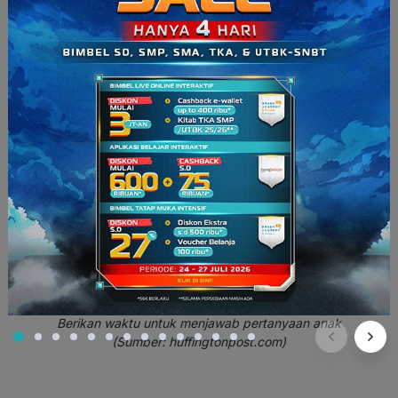
Ayah/Ibu: “Oh, itu daun sirih. Daunnya lebar, ya.
Nah
daun
yang berwarna kuning itu daun sirih yang sudah layu.”
4. Anggap serius pertanyaan anak
Berikan waktu untuk menjawab pertanyaan anak
(Sumber: huffingtonpost.com)