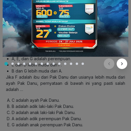
5. Topik: Logika
Masing-masing anggota keluarga Pak Danu dikodekan
dengan inisial A sampai G. Kode tersebut secara acak
merujuk kepada ayah, ibu, istri, adik perempuan, adik laki-
laki, anak perempuan, dan anak laki-laki dari Pak Danu.
Beberapa hal mengenai mereka adalah sebagai berikut.
Pak Danu seumuran dengan istrinya.
A, E, dan G adalah perempuan.
E dan D lebih muda dari F.
B dan G lebih muda dari A.
Jika F adalah ibu dari Pak Danu dan usianya lebih muda dari
ayah Pak Danu, pernyataan di bawah ini yang pasti salah
adalah …
C adalah ayah Pak Danu.
B adalah adik laki-laki Pak Danu.
D adalah anak laki-laki Pak Danu.
A adalah adik perempuan Pak Danu.
G adalah anak perempuan Pak Danu.