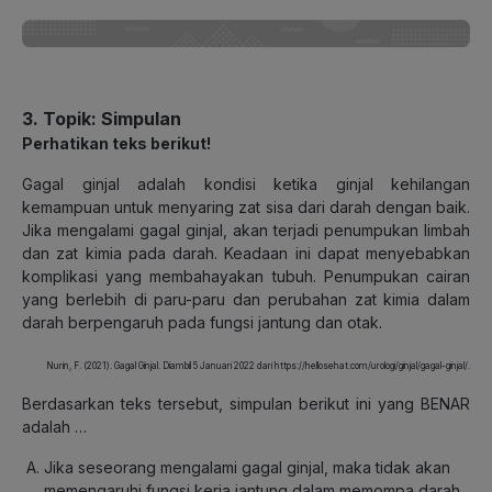
3.
Topik: Simpulan
Perhatikan teks berikut!
Gagal ginjal adalah kondisi ketika ginjal kehilangan
kemampuan untuk menyaring zat sisa dari darah dengan baik.
Jika mengalami gagal ginjal, akan terjadi penumpukan limbah
dan zat kimia pada darah. Keadaan ini dapat menyebabkan
komplikasi yang membahayakan tubuh. Penumpukan cairan
yang berlebih di paru-paru dan perubahan zat kimia dalam
darah berpengaruh pada fungsi jantung dan otak.
Nurin, F. (2021). Gagal Ginjal. Diambil 5 Januari 2022 dari https://hellosehat.com/urologi/ginjal/gagal-ginjal/.
Berdasarkan teks tersebut, simpulan berikut ini yang BENAR
adalah …
Jika seseorang mengalami gagal ginjal, maka tidak akan
memengaruhi fungsi kerja jantung dalam memompa darah.