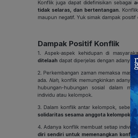
Konflik juga dapat didefinisikan sebagai
a
tidak selaras, dan bertentangan
. Konfli
maupun negatif. Yuk simak dampak positif d
Dampak Positif Konflik
1. Aspek-aspek kehidupan di masyara
ditelaah
dapat diperjelas dengan adanya ko
2. Perkembangan zaman memaksa masya
ada.
Nah
, konflik memungkinkan adanya pe
hubungan-hubungan sosial dalam mas
individu atau kelompok.
3. Dalam konflik antar kelompok, sebenarn
solidaritas sesama anggota kelompok
yan
4. Adanya konflik membuat setiap individu
diri sendiri untuk memenangkan konflik