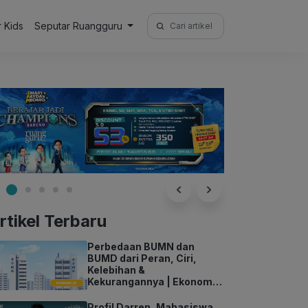
Search
r Kids
Seputar Ruangguru
for:
rtikel Terbaru
Perbedaan BUMN dan
BUMD dari Peran, Ciri,
Kelebihan &
Kekurangannya | Ekonomi
Kelas 11
Profil Darren, Mahasiswa