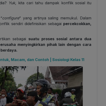
edia?
Yuk
, kita cari tahu dampak konflik sosial itu
 “
configure
” yang artinya saling memukul. Dalam
flik sendiri didefinisikan sebagai
percekcokkan,
artikan sebagai
suatu proses sosial antara dua
erusaha menyingkirkan pihak lain dengan cara
 berdaya.
entuk, Macam, dan Contoh | Sosiologi Kelas 11