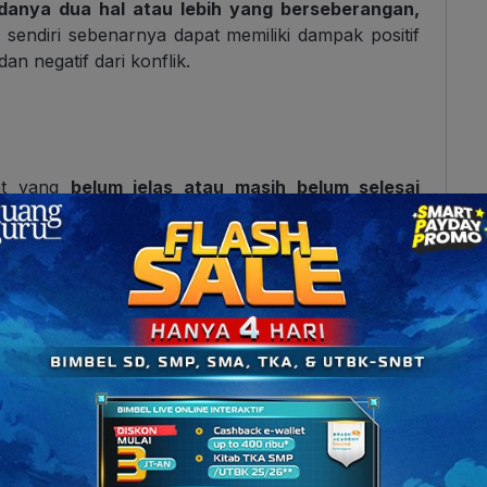
danya dua hal atau lebih yang berseberangan,
k sendiri sebenarnya dapat memiliki dampak positif
an negatif dari konflik.
kat yang
belum jelas atau masih belum selesai
nflik.
rakat harus
beradaptasi dengan perubahan
yang
nyesuaian kembali norma-norma, nilai-nilai, serta
yarakat yang bersangkutan dengan kebutuhan
ya konflik berfungsi efektif dalam
meningkatkan
g sedang berselisih dengan kelompok lain.
 atau kelompok yang terlibat harus
mengandalkan
tersebut atas individu atau kelompok lain. Karena