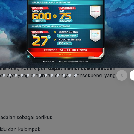
uk mengurangi ketergantungan antarindividu dan
sial di masyarakat
, konflik dapat membantu
ma maupun menciptakan norma-norma baru
agar
syarakat tersebut.
gai
alat untuk mencapai keseimbangan a
ntara
rakat yang terlibat.
ama kuat, konflik pun
dapat memunculkan sebuah
at apa yang diinginkan dengan konsekuensi yang
adalah sebagai berikut:
vidu dan kelompok.