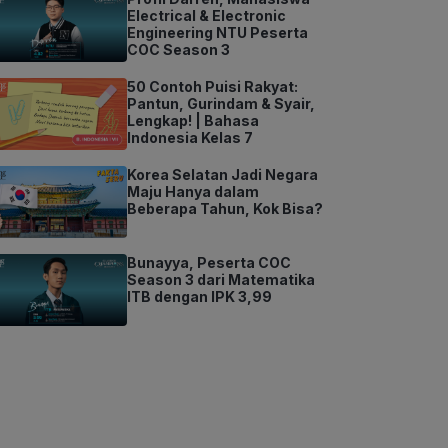
Electrical & Electronic
Engineering NTU Peserta
COC Season 3
50 Contoh Puisi Rakyat:
Pantun, Gurindam & Syair,
Lengkap! | Bahasa
Indonesia Kelas 7
Korea Selatan Jadi Negara
Maju Hanya dalam
Beberapa Tahun, Kok Bisa?
Bunayya, Peserta COC
Season 3 dari Matematika
ITB dengan IPK 3,99