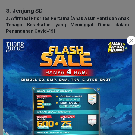
3. Jenjang S
D
a. Afirmasi Prioritas Pertama (Anak Asuh Panti dan Anak
Tenaga Kesehatan yang Meninggal Dunia dalam
Penanganan Covid-19)
Proses seleksi: 16 Juni – 4 Juli 2025
b. Afirmasi Prioritas Pertama (Penyandang Disabilitas)
Proses seleksi: 16 Juni – 20 Juni 2025
c. Afirmasi Prioritas Kedua (Bagi pemegang Kartu Anak
Jakarta, anak dari pekerja/buruh yang
direkomendasikan oleh Kepala Disnakertransgi Provinsi
DKI Jakarta, anak dari mitra Transjakarta yang
mengemudikan bus kecil yang direkomendasikan oleh
Kadishub DKI Jakarta)
Proses seleksi: 23 Juni – 28 Juni 2025