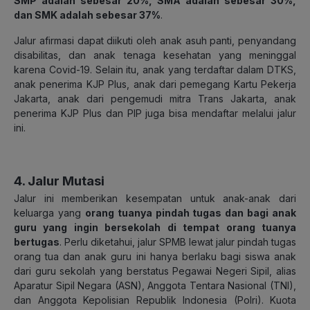
SMP adalah sebesar 20%, SMA adalah sebesar 30%,
dan SMK adalah sebesar 37%
.
Jalur afirmasi dapat diikuti oleh anak asuh panti, penyandang
disabilitas, dan anak tenaga kesehatan yang meninggal
karena Covid-19. Selain itu, anak yang terdaftar dalam DTKS,
anak penerima KJP Plus, anak dari pemegang Kartu Pekerja
Jakarta, anak dari pengemudi mitra Trans Jakarta, anak
penerima KJP Plus dan PIP juga bisa mendaftar melalui jalur
ini.
4. Jalur Mutasi
Jalur ini memberikan kesempatan untuk anak-anak dari
keluarga yang
orang tuanya pindah tugas dan bagi anak
guru yang ingin bersekolah di tempat orang tuanya
bertugas
. Perlu diketahui, jalur SPMB lewat jalur pindah tugas
orang tua dan anak guru ini hanya berlaku bagi siswa anak
dari guru sekolah yang berstatus Pegawai Negeri Sipil, alias
Aparatur Sipil Negara (ASN), Anggota Tentara Nasional (TNI),
dan Anggota Kepolisian Republik Indonesia (Polri). Kuota