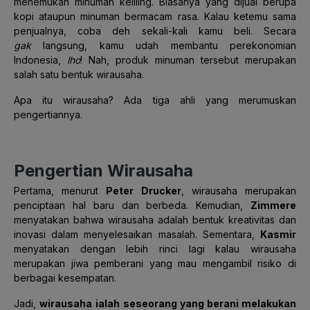
menemukan minuman keliling. Biasanya yang dijual berupa
kopi ataupun minuman bermacam rasa. Kalau ketemu sama
penjualnya, coba deh sekali-kali kamu beli. Secara
gak
langsung, kamu udah membantu perekonomian
Indonesia,
lho
! Nah, p
roduk minuman tersebut merupakan
salah satu bentuk wirausaha.
Apa itu wirausaha? Ada tiga ahli yang merumuskan
pengertiannya.
Pengertian Wirausaha
Pertama, menurut
Peter Drucker
, wirausaha merupakan
penciptaan hal baru dan berbeda.
Kemudian,
Zimmere
menyatakan bahwa wirausaha adalah bentuk kreativitas dan
inovasi dalam menyelesaikan masalah.
Sementara,
Kasmir
menyatakan dengan lebih rinci lagi kalau wirausaha
merupakan jiwa pemberani yang mau mengambil risiko di
berbagai kesempatan.
Jadi,
wirausaha
ialah
seseorang yang berani melakukan