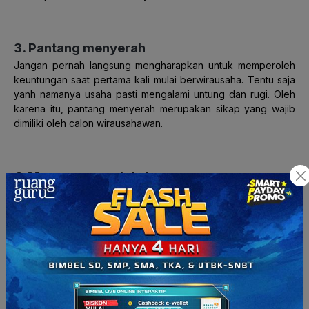
3. Pantang menyerah
Jangan pernah langsung mengharapkan untuk memperoleh
keuntungan saat pertama kali mulai berwirausaha. Tentu saja
yanh namanya usaha pasti mengalami untung dan rugi. Oleh
karena itu, pantang menyerah merupakan sikap yang wajib
dimiliki oleh calon wirausahawan.
4. Mampu mengelola keuangan
Pisahkan antara pendapatan dari hasil berwirausaha dengan
keuangan pribadi. Saat memilih untuk berwirausaha, kamu
harus mampu mengelola keuangan. Harus ada pembagiannya
nih
, mana yang digunakan untuk membeli bahan baku,
promosi, dan gaji karyawan. Sulit ya kelihatannya? Namanya
juga wirausaha.