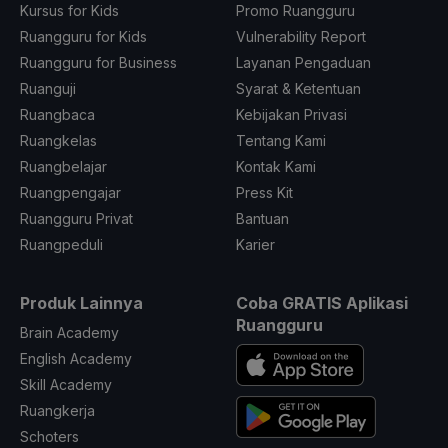
Kursus for Kids
Promo Ruangguru
Ruangguru for Kids
Vulnerability Report
Ruangguru for Business
Layanan Pengaduan
Ruanguji
Syarat & Ketentuan
Ruangbaca
Kebijakan Privasi
Ruangkelas
Tentang Kami
Ruangbelajar
Kontak Kami
Ruangpengajar
Press Kit
Ruangguru Privat
Bantuan
Ruangpeduli
Karier
Produk Lainnya
Coba GRATIS Aplikasi
Ruangguru
Brain Academy
English Academy
Skill Academy
Ruangkerja
Schoters