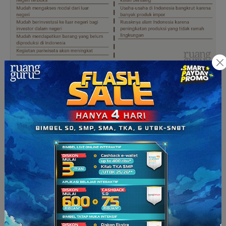
Wah, ternyata dampaknya cukup luar biasa, ya! Meskipun
sudah banyak bantuan yang bisa didapatkan dari luar negeri,
Indonesia tetap harus terus berusaha supaya bisa tambah
maju. Kamu mau tau nggak caranya gimana? Caranya adalah
dengan belajar yang rajin, Squad! Supaya kamu makin rajin
belajarnya, yuk belajar pakai
Ruangbelajar
. Kamu bisa
belajar video belajar beranimasi, tutor yang keren, dan juga
banyak latihan soal. Kuy,
download
sekarang!